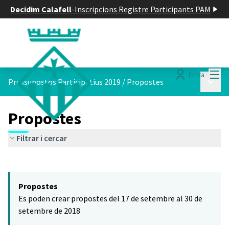
Decidim Calafell
-
Inscripcions Registre Participants PAM
Menú
Entra
Menú p
Pressupostos Participatius 2019
/
Propostes
Propostes
Filtrar i cercar
Saltar el mapa
Leaflet
|
©
HERE maps
El següent element és un mapa que presenta els components d'aq
+
Propostes
−
Es poden crear propostes del 17 de setembre al 30 de
setembre de 2018