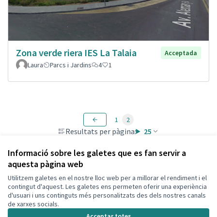
Zona verde riera IES La Talaia
Acceptada
Laura
Parcs i Jardins
4
1
1
2
Resultats per pàgina:
25
Informació sobre les galetes que es fan servir a
aquesta pàgina web
Utilitzem galetes en el nostre lloc web per a millorar el rendiment i el
Termes i condicions d'ús
contingut d'aquest. Les galetes ens permeten oferir una experiència
Configuració de les galetes
d'usuari i uns continguts més personalitzats des dels nostres canals
Decidim Calafell a X
Decidim Calafell a Facebook
Decidim Calafell a YouTube
Decidim Calafell a GitHub
de xarxes socials.
(Enllaç extern)
(Enllaç extern)
(Enllaç extern)
(Enllaç extern)
Acceptar totes