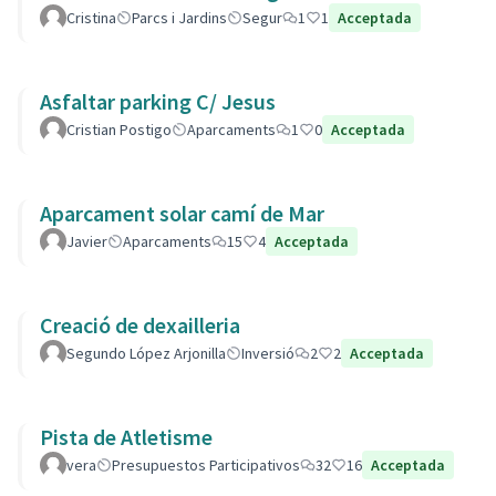
Cristina
Parcs i Jardins
Segur
1
1
Acceptada
Asfaltar parking C/ Jesus
Cristian Postigo
Aparcaments
1
0
Acceptada
Aparcament solar camí de Mar
Javier
Aparcaments
15
4
Acceptada
Creació de dexailleria
Segundo López Arjonilla
Inversió
2
2
Acceptada
Pista de Atletisme
vera
Presupuestos Participativos
32
16
Acceptada