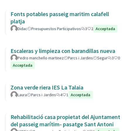
Fonts potables passeig maritim calafell
platja
Didac
Presupuestos Participativos
3
2
Acceptada
Escaleras y limpieza con barandillas nueva
Pedro mancheño martinez
Parcs i Jardins
Segur
3
0
Acceptada
Zona verde riera IES La Talaia
Laura
Parcs i Jardins
4
1
Acceptada
Rehabilitació casa propietat del Ajuntament
del passeig marítim- pasatge Sant Antoni