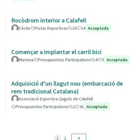
Rocòdrom interior a Calafell
Cécile
Pistas Deportivas
16
14
Acceptada
Començar a implantar el carril bici
Mariona
Presupuestos Participativos
4
5
Acceptada
Adquisició d'un llagut nou (embarcació de
rem tradicional Catalana)
Associació Esportiva Llaguts de Calafell
Presupuestos Participativos
2
41
Acceptada
1
2