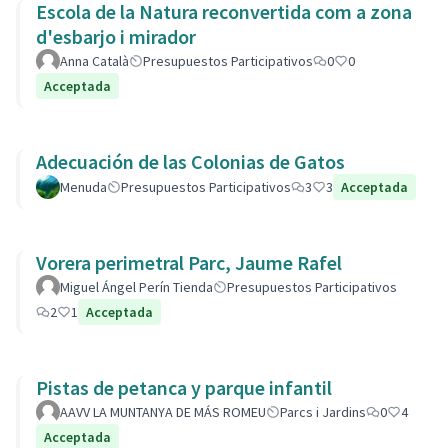
Escola de la Natura reconvertida com a zona
d'esbarjo i mirador
Anna Català
Presupuestos Participativos
0
0
Acceptada
Adecuación de las Colonias de Gatos
Menuda
Presupuestos Participativos
3
3
Acceptada
Vorera perimetral Parc, Jaume Rafel
Miguel Ángel Perín Tienda
Presupuestos Participativos
2
1
Acceptada
Pistas de petanca y parque infantil
AAVV LA MUNTANYA DE MÁS ROMEU
Parcs i Jardins
0
4
Acceptada