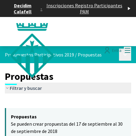
Decidim
Inscripciones Registro Participantes
-
Calafell
PAM
Menú
Entra
Menú p
Presupuestos Participativos 2019
/
Propuestas
Propuestas
Filtrar y buscar
Saltar el mapa
Leaflet
|
©
HERE maps
El siguiente elemento es un mapa que presenta los componentes 
+
Propuestas
−
Se pueden crear propuestas del 17 de septiembre al 30
de septiembre de 2018