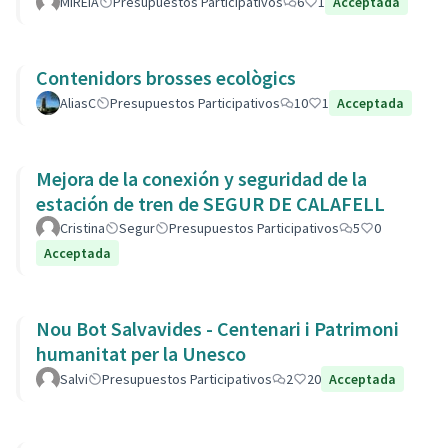
MIREIA
Presupuestos Participativos
6
1
Acceptada
Contenidors brosses ecològics
AliasC
Presupuestos Participativos
10
1
Acceptada
Mejora de la conexión y seguridad de la
estación de tren de SEGUR DE CALAFELL
Cristina
Segur
Presupuestos Participativos
5
0
Acceptada
Nou Bot Salvavides - Centenari i Patrimoni
humanitat per la Unesco
Salvi
Presupuestos Participativos
2
20
Acceptada