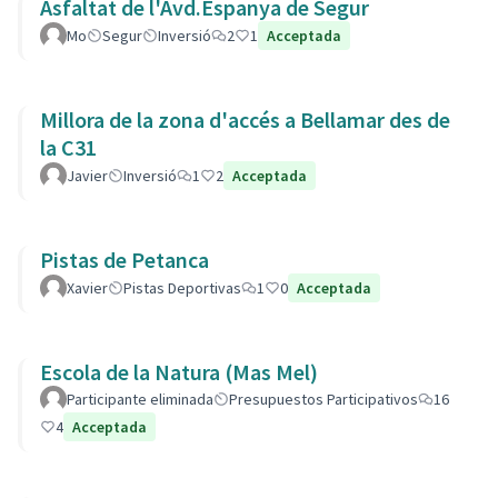
Asfaltat de l'Avd.Espanya de Segur
Mo
Segur
Inversió
2
1
Acceptada
Millora de la zona d'accés a Bellamar des de
la C31
Javier
Inversió
1
2
Acceptada
Pistas de Petanca
Xavier
Pistas Deportivas
1
0
Acceptada
Escola de la Natura (Mas Mel)
Participante eliminada
Presupuestos Participativos
16
4
Acceptada