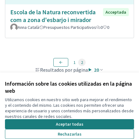
Escola de la Natura reconvertida
Acceptada
com a zona d'esbarjo i mirador
Anna Català
Presupuestos Participativos
0
0
1
2
Resultados por página:
20
Información sobre las cookies utilizadas en la página
web
Utilizamos cookies en nuestro sitio web para mejorar el rendimiento
Términos y condiciones de uso
y el contenido del mismo. Las cookies nos permiten ofrecer una
Configuración de cookies
experiencia de usuario y unos contenidos más personalizados desde
Decidim Calafell en X
Decidim Calafell en Facebook
Decidim Calafell en YouTube
Decidim Calafell en GitHub
nuestros canales de redes sociales.
(Enlace externo)
(Enlace externo)
(Enlace externo)
(Enlace externo)
Aceptar todas
Rechazarlas