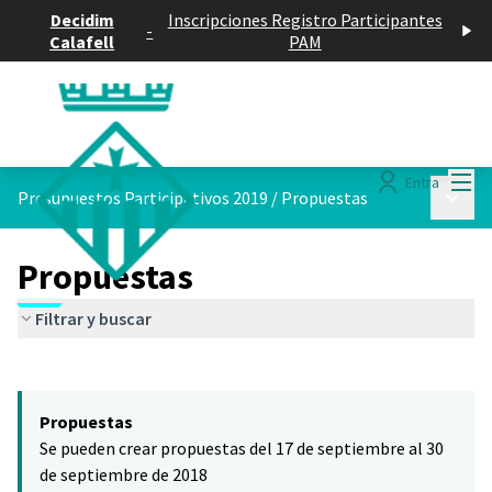
Decidim
Inscripciones Registro Participantes
-
Calafell
PAM
Menú
Entra
Menú p
Presupuestos Participativos 2019
/
Propuestas
Propuestas
Filtrar y buscar
Saltar el mapa
Leaflet
|
©
HERE maps
El siguiente elemento es un mapa que presenta los componentes 
+
Propuestas
−
Se pueden crear propuestas del 17 de septiembre al 30
de septiembre de 2018