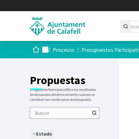
Inicio
Menú principal
/
Procesos
/
Presupuestos Participat
Saltar
El siguie
+
−
Propuestas
El siguiente formulario filtra los resultados
de búsqueda dinámicamente cuando se
cambian las condiciones de búsqueda.
Estado