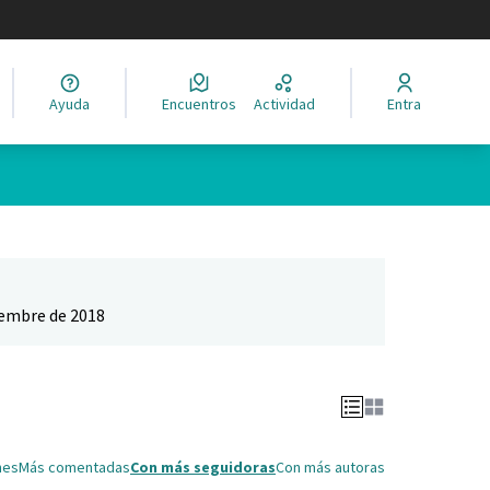
legir el idioma
Ayuda
Encuentros
Actividad
Entra
Leaflet
|
©
HERE maps
ina como puntos en el mapa. El elemento se puede utilizar con un 
iembre de 2018
nes
Más comentadas
Con más seguidoras
Con más autoras