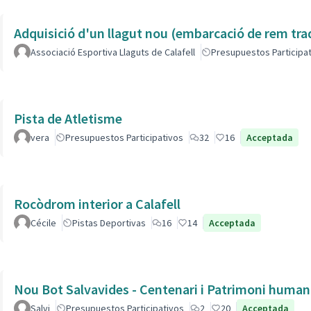
Adquisició d'un llagut nou (embarcació de rem tra
Associació Esportiva Llaguts de Calafell
Presupuestos Participa
Pista de Atletisme
vera
Presupuestos Participativos
32
16
Acceptada
Rocòdrom interior a Calafell
Cécile
Pistas Deportivas
16
14
Acceptada
Nou Bot Salvavides - Centenari i Patrimoni human
Salvi
Presupuestos Participativos
2
20
Acceptada