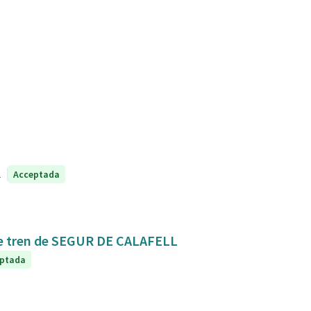
1
Acceptada
Mejora de la conexión y seguridad de la estación de tren de SEGUR DE CALAFELL
ptada