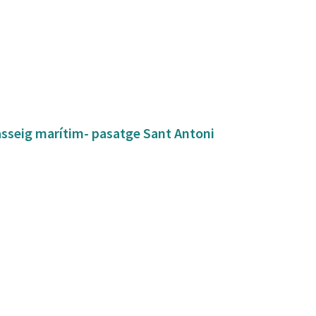
asseig marítim- pasatge Sant Antoni