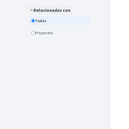
Relacionadas con
Todas
Proyectos