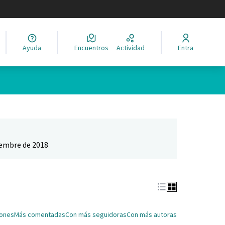
legir el idioma
Ayuda
Encuentros
Actividad
Entra
Leaflet
|
©
HERE maps
ina como puntos en el mapa. El elemento se puede utilizar con un 
iembre de 2018
iones
Más comentadas
Con más seguidoras
Con más autoras