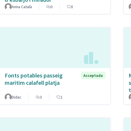
Anna Català
0
0
Fonts potables passeig
Acceptada
maritim calafell platja
Didac
3
2