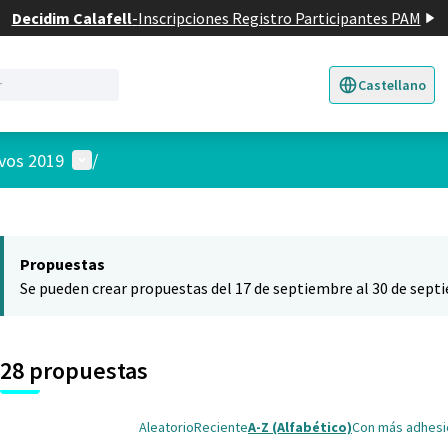
Decidim Calafell
-
Inscripciones Registro Participantes PAM
Castellano
Triar la llengua
E
Menú de usuario
ivos 2019
/
 el mapa
nte elemento es un mapa que presenta los componentes de esta pág
Propuestas
Se pueden crear propuestas del 17 de septiembre al 30 de sept
28 propuestas
Aleatorio
Reciente
A-Z (Alfabético)
Con más adhes