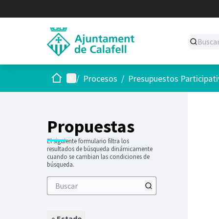
Inicio
Menú principal
/
Procesos
/
Presupuestos Participat
Saltar
El siguie
+
−
Propuestas
El siguiente formulario filtra los
resultados de búsqueda dinámicamente
cuando se cambian las condiciones de
búsqueda.
Estado