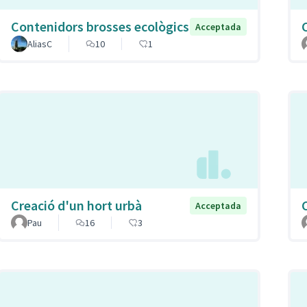
Contenidors brosses ecològics
Acceptada
AliasC
10
1
Creació d'un hort urbà
Acceptada
Pau
16
3