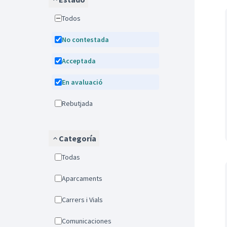
Todos
No contestada
Acceptada
En avaluació
Rebutjada
Categoría
Todas
Aparcaments
Carrers i Vials
Comunicaciones