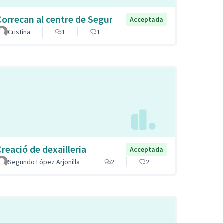
Correcan al centre de Segur
Acceptada
Cristina
1
1
Creació de dexailleria
Acceptada
Segundo López Arjonilla
2
2