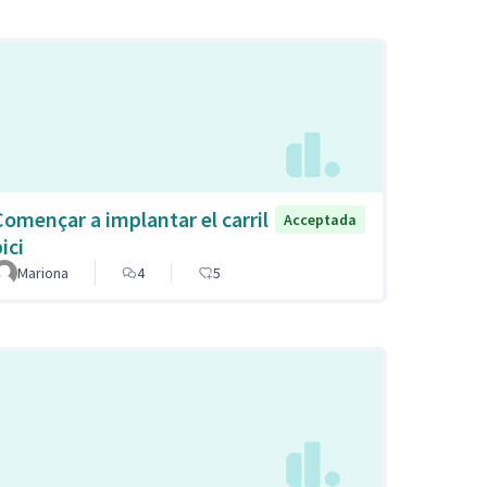
Començar a implantar el carril
Acceptada
ici
Mariona
4
5