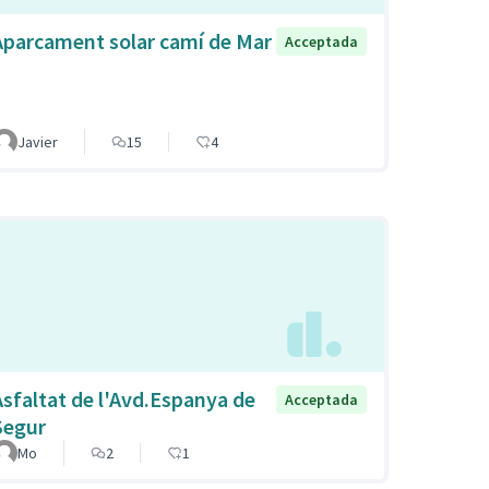
Aparcament solar camí de Mar
Acceptada
Javier
15
4
Asfaltat de l'Avd.Espanya de
Acceptada
Segur
Mo
2
1