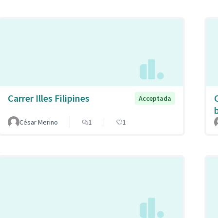
Carrer Illes Filipines
Acceptada
b
César Merino
1
1