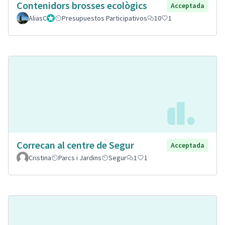
Contenidors brosses ecològics
Acceptada
AliasC
Gestor
Presupuestos Participativos
10
1
Correcan al centre de Segur
Acceptada
Cristina
Parcs i Jardins
Segur
1
1