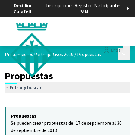
Decidim
Inscripciones Registro Participantes
-
Calafell
PAM
Menú
Entra
Menú p
Presupuestos Participativos 2019
/
Propuestas
Propuestas
Filtrar y buscar
Saltar el mapa
Leaflet
|
©
HERE maps
El siguiente elemento es un mapa que presenta los componentes 
+
Propuestas
−
Se pueden crear propuestas del 17 de septiembre al 30
de septiembre de 2018