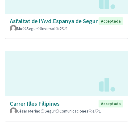
Asfaltat de l'Avd.Espanya de Segur
Acceptada
Mo
Segur
Inversió
2
1
Carrer Illes Filipines
Acceptada
César Merino
Segur
Comunicaciones
1
1