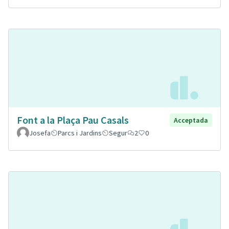
Font a la Plaça Pau Casals
Acceptada
Josefa
Parcs i Jardins
Segur
2
0