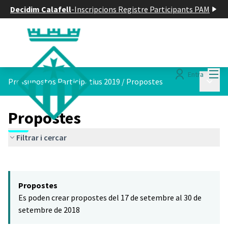
Decidim Calafell
-
Inscripcions Registre Participants PAM
Menú
Entra
Menú p
Pressupostos Participatius 2019
/
Propostes
Propostes
Filtrar i cercar
Saltar el mapa
Leaflet
|
©
HERE maps
El següent element és un mapa que presenta els components d'aq
+
Propostes
−
Es poden crear propostes del 17 de setembre al 30 de
setembre de 2018