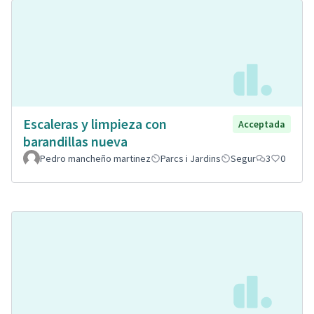
Escaleras y limpieza con
Acceptada
barandillas nueva
Pedro mancheño martinez
Parcs i Jardins
Segur
3
0