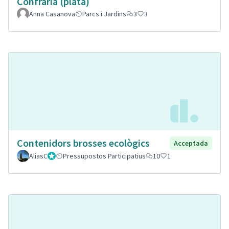
Confraria (plata)
Anna Casanova
Parcs i Jardins
3
3
Contenidors brosses ecològics
Acceptada
AliasC
Gestor
Pressupostos Participatius
10
1