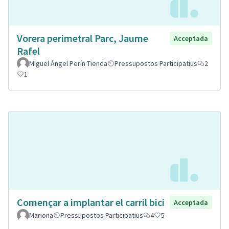
Vorera perimetral Parc, Jaume
Acceptada
Rafel
Miguel Ángel Perín Tienda
Pressupostos Participatius
2
1
Començar a implantar el carril bici
Acceptada
Mariona
Pressupostos Participatius
4
5