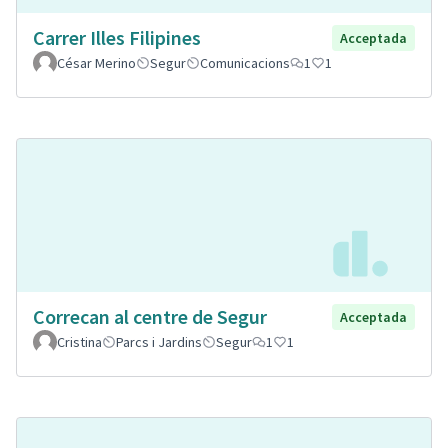
Carrer Illes Filipines
Acceptada
César Merino
Segur
Comunicacions
1
1
Correcan al centre de Segur
Acceptada
Cristina
Parcs i Jardins
Segur
1
1