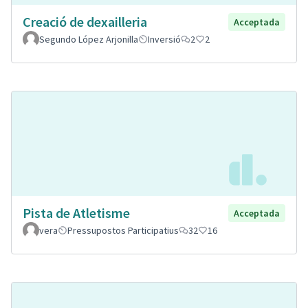
Creació de dexailleria
Acceptada
Segundo López Arjonilla
Inversió
2
2
Pista de Atletisme
Acceptada
vera
Pressupostos Participatius
32
16