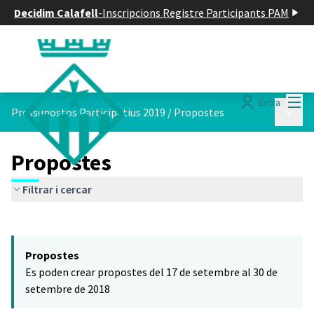
Decidim Calafell
-
Inscripcions Registre Participants PAM
Menú
Entra
Menú p
Pressupostos Participatius 2019
/
Propostes
Propostes
Filtrar i cercar
Saltar el mapa
Leaflet
|
©
HERE maps
El següent element és un mapa que presenta els components d'aq
+
Propostes
−
Es poden crear propostes del 17 de setembre al 30 de
setembre de 2018