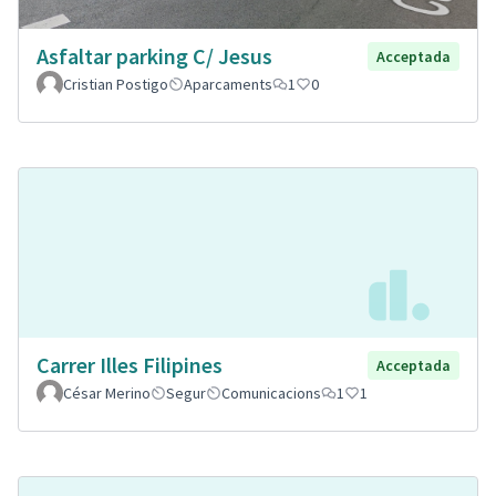
Asfaltar parking C/ Jesus
Acceptada
Cristian Postigo
Aparcaments
1
0
Carrer Illes Filipines
Acceptada
César Merino
Segur
Comunicacions
1
1