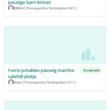
pasatge Sant Antoni
MIREIA
Pressupostos Participatius
6
1
Fonts potables passeig maritim
Acceptada
calafell platja
Didac
Pressupostos Participatius
3
2