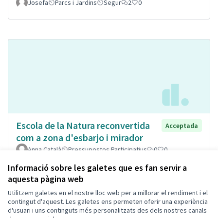
Josefa
Parcs i Jardins
Segur
2
0
Escola de la Natura reconvertida
Acceptada
com a zona d'esbarjo i mirador
Anna Català
Pressupostos Participatius
0
0
Informació sobre les galetes que es fan servir a
aquesta pàgina web
Utilitzem galetes en el nostre lloc web per a millorar el rendiment i el
Termes i condicions d'ús
contingut d'aquest. Les galetes ens permeten oferir una experiència
Configuració de les galetes
d'usuari i uns continguts més personalitzats des dels nostres canals
Decidim Calafell a X
Decidim Calafell a Facebook
Decidim Calafell a YouTube
Decidim Calafell a GitHub