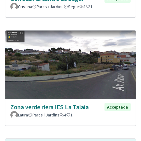
Cristina
Parcs i Jardins
Segur
1
1
Zona verde riera IES La Talaia
Acceptada
Laura
Parcs i Jardins
4
1