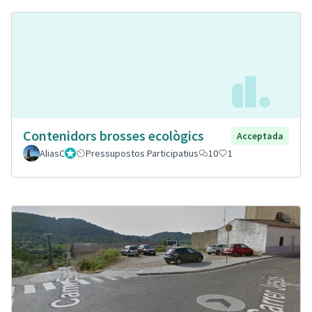
Contenidors brosses ecològics
Acceptada
AliasC
Gestor
Pressupostos Participatius
10
1