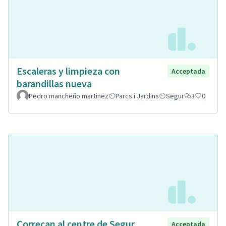
Escaleras y limpieza con
Acceptada
barandillas nueva
Pedro mancheño martinez
Parcs i Jardins
Segur
3
0
Correcan al centre de Segur
Acceptada