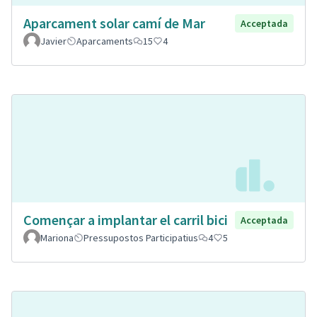
Aparcament solar camí de Mar
Acceptada
Javier
Aparcaments
15
4
Començar a implantar el carril bici
Acceptada
Mariona
Pressupostos Participatius
4
5