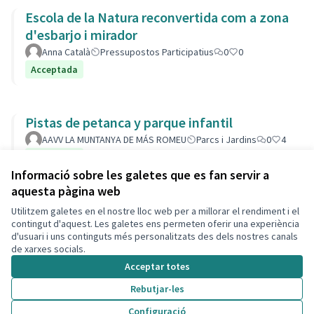
Escola de la Natura reconvertida com a zona
d'esbarjo i mirador
Anna Català
Pressupostos Participatius
0
0
Acceptada
Pistas de petanca y parque infantil
AAVV LA MUNTANYA DE MÁS ROMEU
Parcs i Jardins
0
4
Acceptada
Informació sobre les galetes que es fan servir a
aquesta pàgina web
Utilitzem galetes en el nostre lloc web per a millorar el rendiment i el
Termes i condicions d'ús
contingut d'aquest. Les galetes ens permeten oferir una experiència
Configuració de les galetes
d'usuari i uns continguts més personalitzats des dels nostres canals
Decidim Calafell a X
Decidim Calafell a Facebook
Decidim Calafell a YouTube
Decidim Calafell a GitHub
de xarxes socials.
(Enllaç extern)
(Enllaç extern)
(Enllaç extern)
(Enllaç extern)
Acceptar totes
Rebutjar-les
Amb llicènc
(Enllaç exte
Configuració