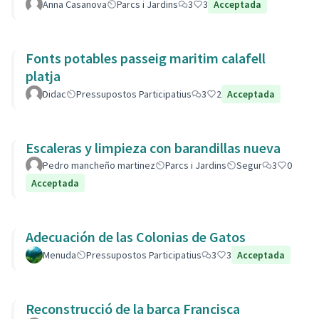
Anna Casanova
Parcs i Jardins
3
3
Acceptada
Fonts potables passeig maritim calafell
platja
Didac
Pressupostos Participatius
3
2
Acceptada
Escaleras y limpieza con barandillas nueva
Pedro mancheño martinez
Parcs i Jardins
Segur
3
0
Acceptada
Adecuación de las Colonias de Gatos
Menuda
Pressupostos Participatius
3
3
Acceptada
Reconstrucció de la barca Francisca