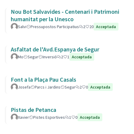
Nou Bot Salvavides - Centenari i Patrimoni
humanitat per la Unesco
Salvi
Pressupostos Participatius
2
20
Acceptada
Asfaltat de l'Avd.Espanya de Segur
Mo
Segur
Inversió
2
1
Acceptada
Font a la Plaça Pau Casals
Josefa
Parcs i Jardins
Segur
2
0
Acceptada
Pistas de Petanca
Xavier
Pistes Esportives
1
0
Acceptada