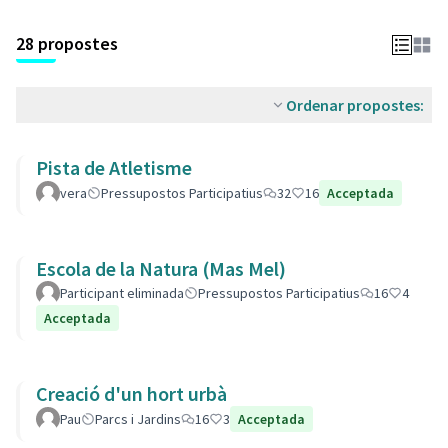
28 propostes
Ordenar propostes:
Pista de Atletisme
vera
Pressupostos Participatius
32
16
Acceptada
Escola de la Natura (Mas Mel)
Participant eliminada
Pressupostos Participatius
16
4
Acceptada
Creació d'un hort urbà
Pau
Parcs i Jardins
16
3
Acceptada