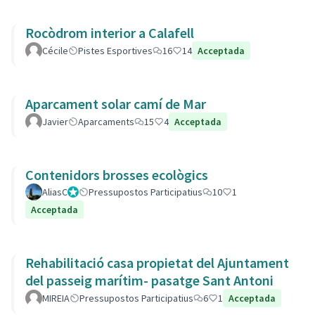
Rocòdrom interior a Calafell
Cécile
Pistes Esportives
16
14
Acceptada
Aparcament solar camí de Mar
Javier
Aparcaments
15
4
Acceptada
Contenidors brosses ecològics
AliasC
Gestor
Pressupostos Participatius
10
1
Acceptada
Rehabilitació casa propietat del Ajuntament
del passeig marítim- pasatge Sant Antoni
MIREIA
Pressupostos Participatius
6
1
Acceptada