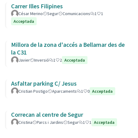
Carrer Illes Filipines
César Merino
Segur
Comunicacions
1
1
Acceptada
Millora de la zona d'accés a Bellamar des de
la C31
Javier
Inversió
1
2
Acceptada
Asfaltar parking C/ Jesus
Cristian Postigo
Aparcaments
1
0
Acceptada
Correcan al centre de Segur
Cristina
Parcs i Jardins
Segur
1
1
Acceptada