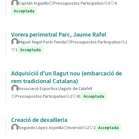
Capitán Argüello
Pressupostos Participatius
3
4
Acceptada
Vorera perimetral Parc, Jaume Rafel
Miguel Ángel Perín Tienda
Pressupostos Participatius
2
1
Acceptada
Adquisició d'un llagut nou (embarcació de
rem tradicional Catalana)
Associació Esportiva Llaguts de Calafell
Pressupostos Participatius
2
41
Acceptada
Creació de dexailleria
Segundo López Arjonilla
Inversió
2
2
Acceptada