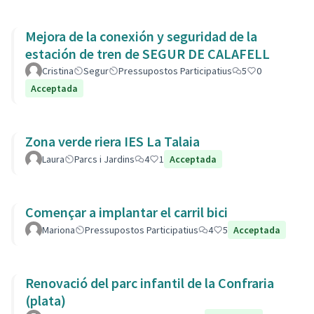
Mejora de la conexión y seguridad de la
estación de tren de SEGUR DE CALAFELL
Cristina
Segur
Pressupostos Participatius
5
0
Acceptada
Zona verde riera IES La Talaia
Laura
Parcs i Jardins
4
1
Acceptada
Començar a implantar el carril bici
Mariona
Pressupostos Participatius
4
5
Acceptada
Renovació del parc infantil de la Confraria
(plata)