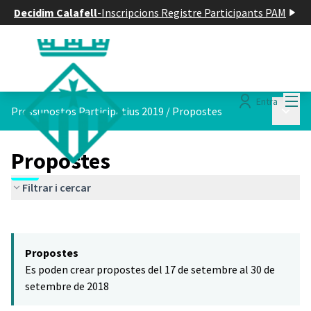
Decidim Calafell
-
Inscripcions Registre Participants PAM
Menú
Entra
Menú p
Pressupostos Participatius 2019
/
Propostes
Propostes
Filtrar i cercar
Saltar el mapa
Leaflet
|
©
HERE maps
El següent element és un mapa que presenta els components d'aq
+
Propostes
−
Es poden crear propostes del 17 de setembre al 30 de
setembre de 2018