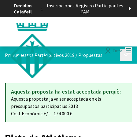
Decidim
Inscripciones Registro Participantes
-
Calafell
PAM
Menú
Entra
Menú p
Presupuestos Participativos 2019
/
Propuestas
Aquesta proposta ha estat acceptada perquè:
Aquesta proposta ja va ser acceptada en els
pressupostos participatius 2018
Cost Econòmic +/-. : 174.000 €