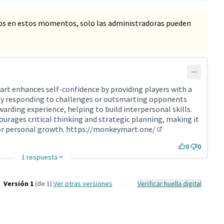
os en estos momentos, solo las administradoras pueden
rt enhances self-confidence by providing players with a
lly responding to challenges or outsmarting opponents
warding experience, helping to build interpersonal skills.
urages critical thinking and strategic planning, making it
for personal growth.
https://monkeymart.one/
(Enlace externo)
0
0
1 respuesta
Versión 1
(de 1)
ver otras versiones
Verificar huella digital