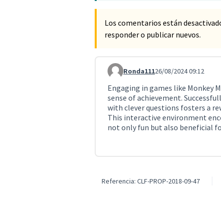
Los comentarios están desactivad
responder o publicar nuevos.
Ronda111
26/08/2024 09:12
Comentario 893
Engaging in games like Monkey Ma
sense of achievement. Successfu
with clever questions fosters a re
This interactive environment enco
not only fun but also beneficial 
Referencia: CLF-PROP-2018-09-47