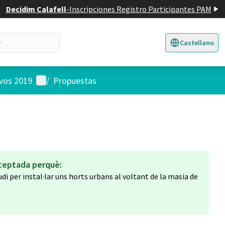
Decidim Calafell
-
Inscripciones Registro Participantes PAM
Castellano
Triar la llengua
E
Menú de usuario
ivos 2019
/
Propuestas
ceptada perquè:
udi per instal·lar uns horts urbans al voltant de la masia de