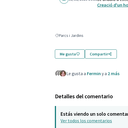
Creació d'un ho
Parcs i Jardins
Resultados al filtrar por: Parcs i Jardins
Me gusta
Compartir
Le gusta a
Fermin
y a
2 más
Detalles del comentario
Estás viendo un solo comenta
Ver todos los comentarios