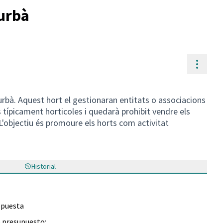
 urbà
Contr
 urbà. Aquest hort el gestionaran entitats o associacions
es típicament horticoles i quedarà prohibit vendre els
L'objectiu és promoure els horts com activitat
Historial
opuesta
e presupuesto: