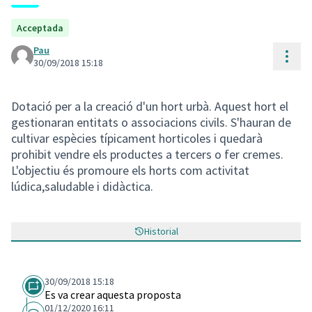
Acceptada
Pau
Cont
30/09/2018 15:18
Dotació per a la creació d'un hort urbà. Aquest hort el
gestionaran entitats o associacions civils. S'hauran de
cultivar espècies típicament horticoles i quedarà
prohibit vendre els productes a tercers o fer cremes.
L'objectiu és promoure els horts com activitat
lúdica,saludable i didàctica.
Historial
30/09/2018 15:18
Es va crear aquesta proposta
01/12/2020 16:11