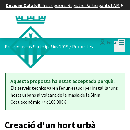
Decidim Calafell
-
Inscripcions Registre Participants PAM
Menú
Entra
Menú p
Pressupostos Participatius 2019
/
Propostes
Aquesta proposta ha estat acceptada perquè:
Els serveis tècnics varen fer un estudi per instal·lar uns
horts urbans al voltant de la masia de la Sínia
Cost econòmic +/-: 100.000 €
Creació d'un hort urbà