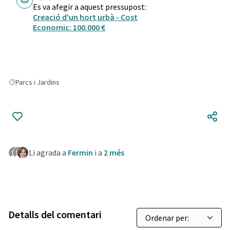
Es va afegir a aquest pressupost:
Creació d'un hort urbà - Cost
Economic: 100.000 €
Parcs i Jardins
Resultats en filtrar per: Parcs i Jardins
Li agrada a
Fermin
i a
2 més
Detalls del comentari