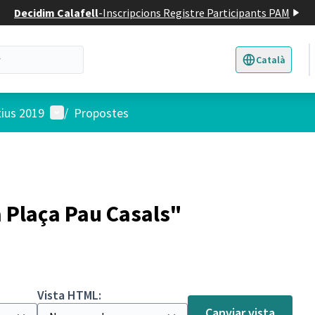
Decidim Calafell
-
Inscripcions Registre Participants PAM
Català
Triar la llengua
E
Menú d'usuari
tius 2019
/
Propostes
a Plaça Pau Casals"
Vista HTML:
Canviar vista