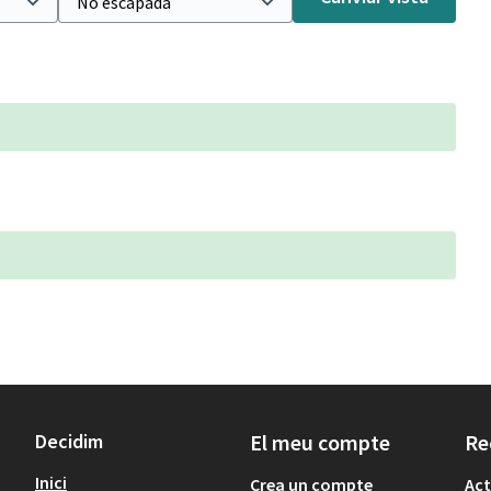
Decidim
El meu compte
Re
Inici
Crea un compte
Act