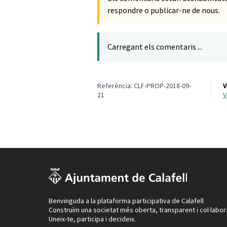
respondre o publicar-ne de nous.
Carregant els comentaris ...
Referència: CLF-PROP-2018-09-
V
21
Benvinguda a la plataforma participativa de Calafell
Construïm una societat més oberta, transparent i col·labor
Uneix-te, participa i decideix.