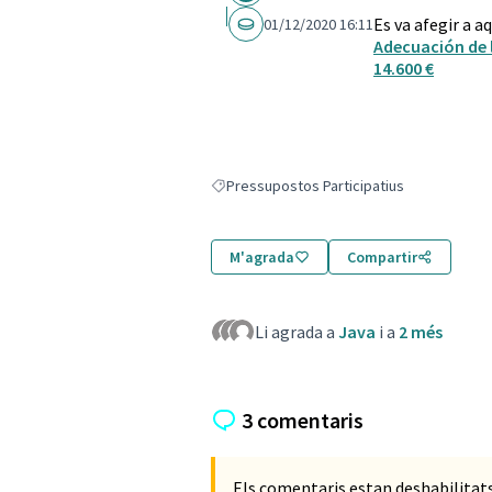
Es va afegir a a
01/12/2020 16:11
Adecuación de 
14.600 €
Pressupostos Participatius
Resultats en filtrar per: Pressupostos Parti
M'agrada
Compartir
Li agrada a
Java
i a
2 més
3 comentaris
Els comentaris estan deshabilita