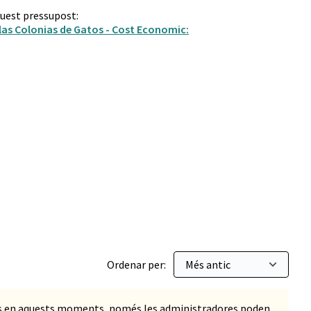
quest pressupost:
las Colonias de Gatos - Cost Economic:
cipatius
Ordenar per:
ts en aquests moments, només les administradores poden