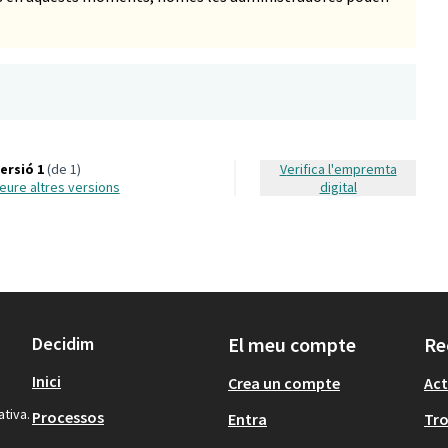
ersió 1
(de 1)
Verifica l'empremta
veure altres versions
digital
Decidim
El meu compte
Re
Inici
Crea un compte
Act
ativa.
Processos
Entra
Tr