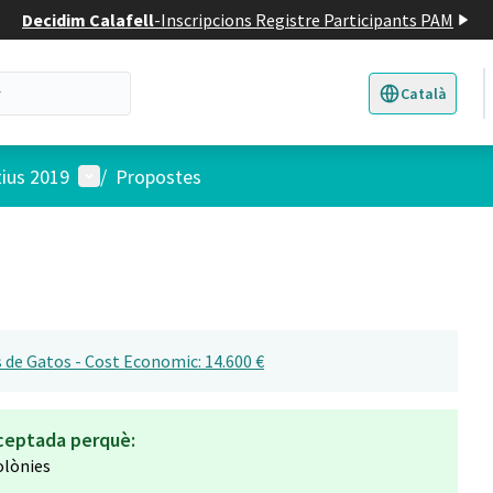
Decidim Calafell
-
Inscripcions Registre Participants PAM
Català
Triar la llengua
E
Menú d'usuari
tius 2019
/
Propostes
 de Gatos - Cost Economic: 14.600 €
ceptada perquè:
olònies