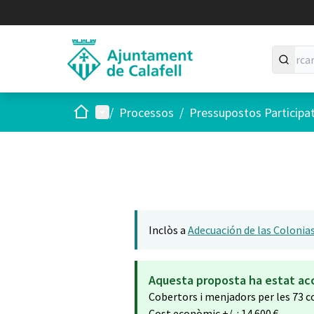
Inici
Menú principal
/
Processos
/
Pressupostos Participa
Inclòs a
Adecuación de las Colonias
Aquesta proposta ha estat ac
Cobertors i menjadors per les 73 c
Cost econòmic +/-: 14.600 €