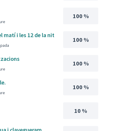
100 %
iure
 matí i les 12 de la nit
100 %
uipada
itzacions
100 %
iure
le.
100 %
iure
10 %
gua i clavegueram.