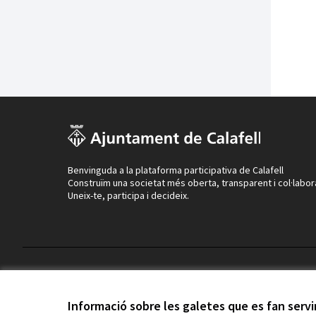
Benvinguda a la plataforma participativa de Calafell
Construïm una societat més oberta, transparent i col·labor
Uneix-te, participa i decideix.
Termes i condicions d'ús
Configuració de les galetes
Informació sobre les galetes que es fan serv