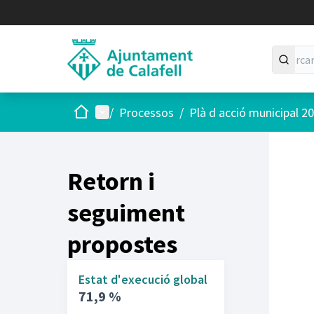
Inici
Menú principal
/
Processos
/
Plà d acció municipal 2
Retorn i
seguiment
propostes
Estat d'execució global
71,9 %