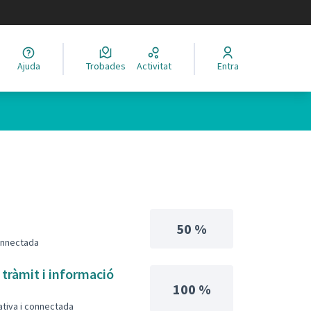
legir el idioma
Ajuda
Trobades
Activitat
Entra
50 %
connectada
 tràmit i informació
100 %
pativa i connectada