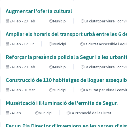
Augmentar l'oferta cultural
24 Feb - 23 Feb
Municipi
La ciutat per viure i conv
Ampliar els horaris del transport urbà entre les 6 del
24 Feb - 12 Jun
Municipi
La ciutat accessible i eq
Reforçar la presència policial a Segur i a les urban
24 Feb - 23 Feb
Municipi
La ciutat per viure i conv
Construcció de 110 habitatges de lloguer assequib
24 Feb - 31 Mar
Municipi
La ciutat per viure i conv
Museïtzació i il·luminació de l'ermita de Segur.
24 Feb
Municipi
La Promoció de la Ciutat
Fer un Pla Director d'inversions en les xarxes d'ai