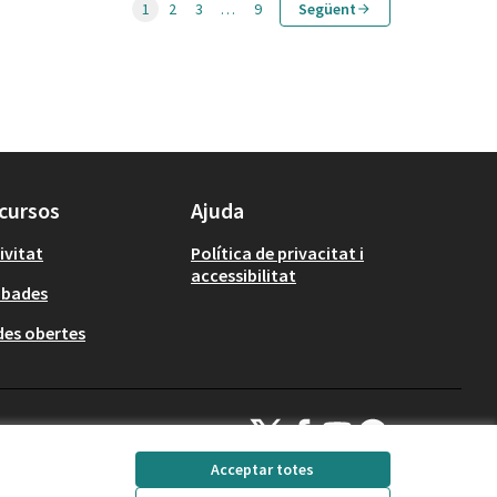
1
2
3
…
9
Següent
cursos
Ajuda
ivitat
Política de privacitat i
accessibilitat
obades
es obertes
Decidim Calafell a X
Decidim Calafell a Facebook
Decidim Calafell a YouTube
Decidim Calafell a Gi
(Enllaç extern)
(Enllaç extern)
(Enllaç extern)
(Enllaç extern)
Acceptar totes