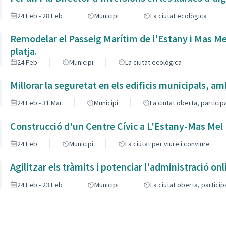
24 Feb - 28 Feb
Municipi
La ciutat ecològica
Remodelar el Passeig Marítim de l'Estany i Mas Me
platja.
24 Feb
Municipi
La ciutat ecològica
Millorar la seguretat en els edificis municipals, a
24 Feb - 31 Mar
Municipi
La ciutat oberta, partici
Construcció d'un Centre Cívic a L'Estany-Mas Mel
24 Feb
Municipi
La ciutat per viure i conviure
Agilitzar els tràmits i potenciar l'administració onl
24 Feb - 23 Feb
Municipi
La ciutat oberta, partici