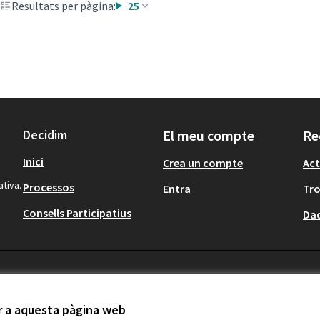
Resultats per pàgina:
25
Decidim
El meu compte
Re
Inici
Crea un compte
Act
ativa.
Processos
Entra
Tr
Consells Participatius
Dad
ir a aquesta pàgina web