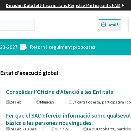
Decidim Calafell
-
Inscripcions Registre Participants PAM
Català
Triar la llengua
E
Menú d'usuari
023-2027
/
Retorn i seguiment propostes
Estat d'execució global
Consolidar l’Oficina d’Atenció a les Entitats
24 Feb
Municipi
La ciutat oberta, participativa i 
Fer que el SAC ofereixi informació sobre qualsevol
bàsica a les persones nouvingudes.
24 Feb - 19 Des
Municipi
La ciutat oberta, partici