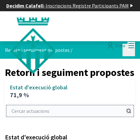
Decidim Calafell
-
Inscripcions Registre Participants PAM
Menú
Entra
Menú p
Retorn i seguiment propostes
/
Retorn i seguiment propostes
Estat d'execució global
71,9 %
Cercar actuacions
Estat d'execució global