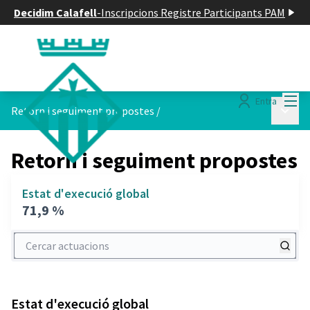
Decidim Calafell
-
Inscripcions Registre Participants PAM
Menú
Entra
Menú p
Retorn i seguiment propostes
/
Retorn i seguiment propostes
Estat d'execució global
71,9 %
Cercar actuacions
Estat d'execució global