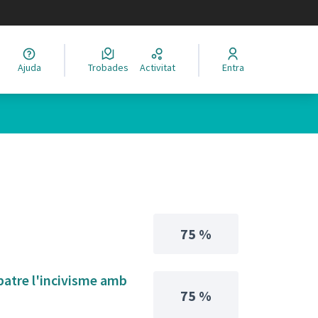
legir el idioma
Ajuda
Trobades
Activitat
Entra
75 %
batre l'incivisme amb
75 %