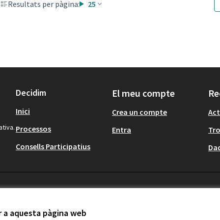
Resultats per pàgina:
25
Decidim
El meu compte
Re
Inici
Crea un compte
Act
ativa.
Processos
Entra
Tr
Consells Participatius
Dad
ir a aquesta pàgina web