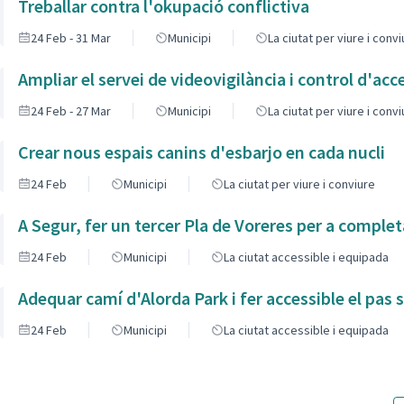
Treballar contra l'okupació conflictiva
24 Feb - 31 Mar
Municipi
La ciutat per viure i conv
Ampliar el servei de videovigilància i control d'acc
24 Feb - 27 Mar
Municipi
La ciutat per viure i conv
Crear nous espais canins d'esbarjo en cada nucli
24 Feb
Municipi
La ciutat per viure i conviure
A Segur, fer un tercer Pla de Voreres per a complet
24 Feb
Municipi
La ciutat accessible i equipada
Adequar camí d'Alorda Park i fer accessible el pas so
24 Feb
Municipi
La ciutat accessible i equipada