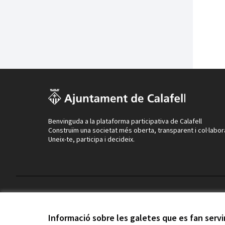
Benvinguda a la plataforma participativa de Calafell
Construïm una societat més oberta, transparent i col·labor
Uneix-te, participa i decideix.
Termes i condicions d'ús
Configuració de les galetes
Informació sobre les galetes que es fan serv