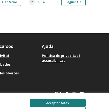
Anterior
1
2
3
4
…
9
Següent
cursos
Ajuda
ivitat
Política de privacitat i
accessibilitat
obades
es obertes
Decidim Calafell a X
Decidim Calafell a Facebook
Decidim Calafell a YouTube
Decidim Calafell a Gi
(Enllaç extern)
(Enllaç extern)
(Enllaç extern)
(Enllaç extern)
Acceptar totes