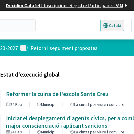
Decidim Calafell
-
Inscripcions Registre Participants PAM
Català
Triar la llengua
E
Menú d'usuari
023-2027
/
Retorn i seguiment propostes
Estat d'execució global
Reformar la cuina de l'escola Santa Creu
24 Feb
Municipi
La ciutat per viure i conviure
Iniciar el desplegament d'agents cívics, per a com
major conscienciació i aplicant sancions.
24 Feb
Municipi
La ciutat per viure i conviure