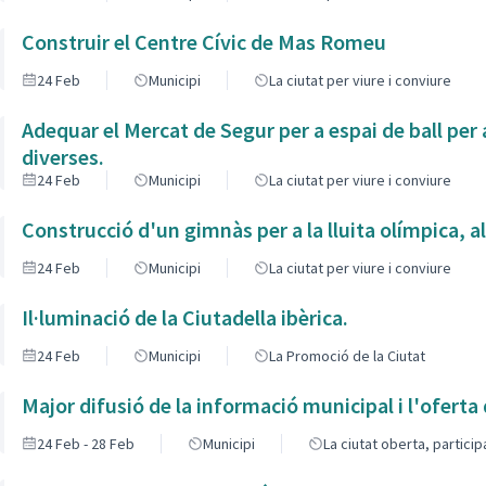
Construir el Centre Cívic de Mas Romeu
24 Feb
Municipi
La ciutat per viure i conviure
Adequar el Mercat de Segur per a espai de ball per a
diverses.
24 Feb
Municipi
La ciutat per viure i conviure
Construcció d'un gimnàs per a la lluita olímpica, a
24 Feb
Municipi
La ciutat per viure i conviure
Il·luminació de la Ciutadella ibèrica.
24 Feb
Municipi
La Promoció de la Ciutat
Major difusió de la informació municipal i l'oferta 
24 Feb - 28 Feb
Municipi
La ciutat oberta, partici