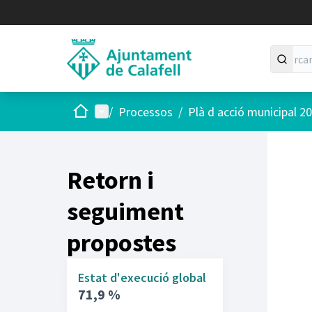
Inici
Menú principal
/
Processos
/
Plà d acció municipal 2
Retorn i
seguiment
propostes
Estat d'execució global
71,9 %