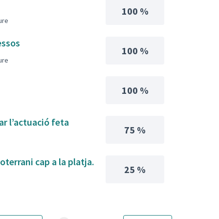
100 %
iure
essos
100 %
iure
100 %
ar l’actuació feta
75 %
terrani cap a la platja.
25 %