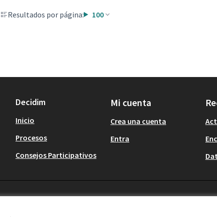
Resultados por página:
100
Decidim
Mi cuenta
Re
Inicio
Crea una cuenta
Act
Procesos
Entra
En
Consejos Participativos
Dat