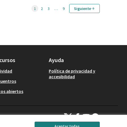
1
2
3
…
9
Siguiente
cursos
Ayuda
ividad
Política de privacidad y
accesibilidad
cuentros
os abiertos
Decidim Calafell en X
Decidim Calafell en Facebook
Decidim Calafell en YouTub
Decidim Calafell en G
(Enlace externo)
(Enlace externo)
(Enlace externo)
(Enlace externo)
Aceptar todas