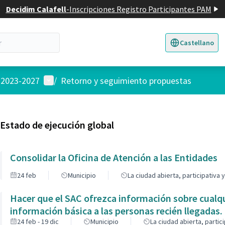
Decidim Calafell
-
Inscripciones Registro Participantes PAM
Castellano
Triar la llengua
E
Menú de usuario
l 2023-2027
/
Retorno y seguimiento propuestas
Estado de ejecución global
Consolidar la Oficina de Atención a las Entidades
24 feb
Municipio
La ciudad abierta, participativa
Hacer que el SAC ofrezca información sobre cualqu
información básica a las personas recién llegadas.
24 feb - 19 dic
Municipio
La ciudad abierta, partic