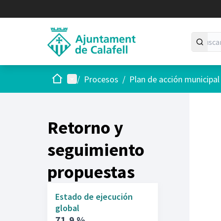
Inicio
Menú principal
/
Procesos
/
Plan de acción municipa
Retorno y
seguimiento
propuestas
Estado de ejecución
global
71,9 %