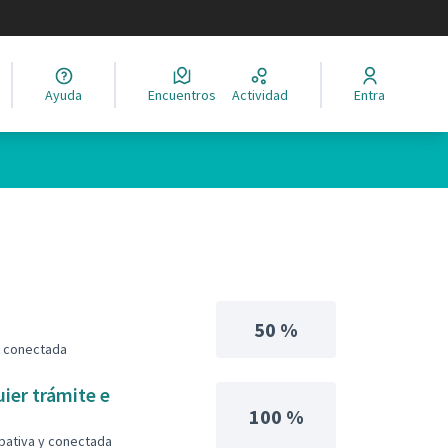
legir el idioma
Ayuda
Encuentros
Actividad
Entra
50 %
 y conectada
ier trámite e
100 %
ipativa y conectada