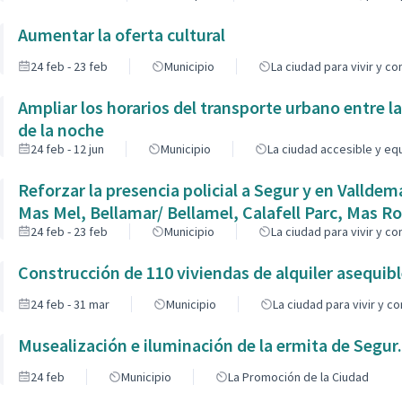
Aumentar la oferta cultural
24 feb - 23 feb
Municipio
La ciudad para vivir y con
Ampliar los horarios del transporte urbano entre la
de la noche
24 feb - 12 jun
Municipio
La ciudad accesible y eq
Reforzar la presencia policial a Segur y en Vallde
Mas Mel, Bellamar/ Bellamel, Calafell Parc, Mas
24 feb - 23 feb
Municipio
La ciudad para vivir y con
Construcción de 110 viviendas de alquiler asequibl
24 feb - 31 mar
Municipio
La ciudad para vivir y co
Musealización e iluminación de la ermita de Segur.
24 feb
Municipio
La Promoción de la Ciudad