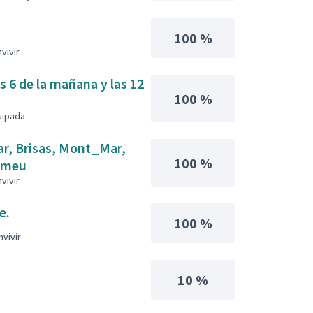
100 %
vivir
s 6 de la mañana y las 12
100 %
uipada
mar, Brisas, Mont_Mar,
100 %
 Romeu
vivir
e.
100 %
nvivir
10 %