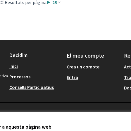
Resultats per pàgina:
25
Decidim
El meu compte
Re
Inici
Crea un compte
Act
ativa.
Processos
Entra
Tr
Consells Participatius
Dad
ir a aquesta pàgina web