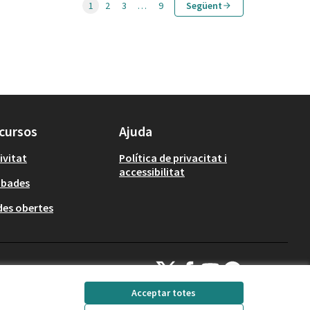
1
2
3
…
9
Següent
cursos
Ajuda
ivitat
Política de privacitat i
accessibilitat
obades
es obertes
Decidim Calafell a X
Decidim Calafell a Facebook
Decidim Calafell a YouTube
Decidim Calafell a Gi
(Enllaç extern)
(Enllaç extern)
(Enllaç extern)
(Enllaç extern)
Acceptar totes