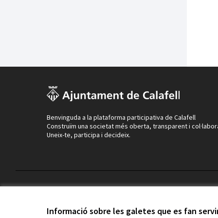
Benvinguda a la plataforma participativa de Calafell
Construïm una societat més oberta, transparent i col·labor
Uneix-te, participa i decideix.
Termes i condicions d'ús
Configuració de les galetes
Informació sobre les galetes que es fan serv