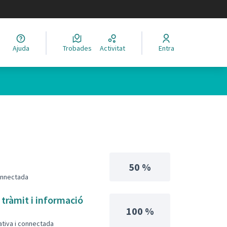
legir el idioma
Ajuda
Trobades
Activitat
Entra
50 %
connectada
 tràmit i informació
100 %
pativa i connectada