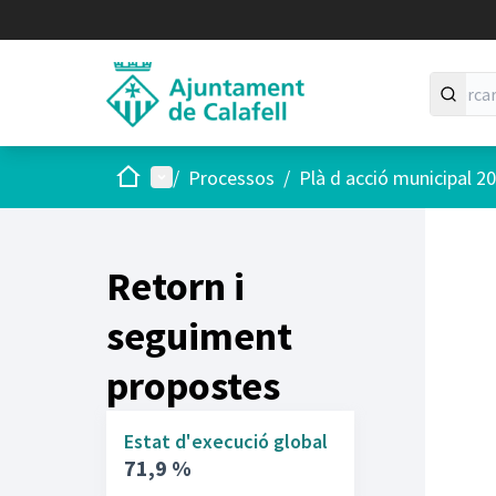
Inici
Menú principal
/
Processos
/
Plà d acció municipal 2
Retorn i
seguiment
propostes
Estat d'execució global
71,9 %