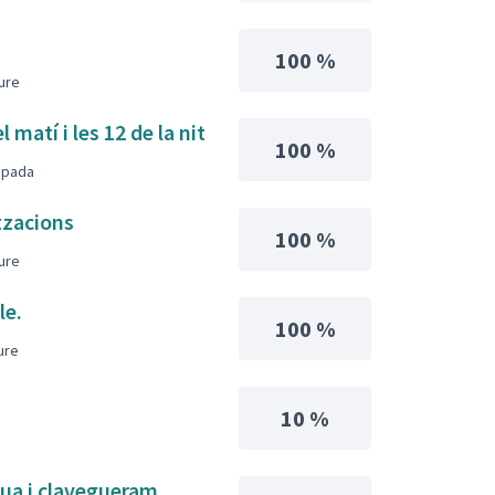
100 %
iure
 matí i les 12 de la nit
100 %
uipada
itzacions
100 %
iure
le.
100 %
iure
10 %
gua i clavegueram.