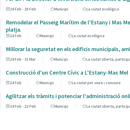
24 Feb - 28 Feb
Municipi
La ciutat ecològica
Remodelar el Passeig Marítim de l'Estany i Mas Me
platja.
24 Feb
Municipi
La ciutat ecològica
Millorar la seguretat en els edificis municipals, a
24 Feb - 31 Mar
Municipi
La ciutat oberta, partici
Construcció d'un Centre Cívic a L'Estany-Mas Mel
24 Feb
Municipi
La ciutat per viure i conviure
Agilitzar els tràmits i potenciar l'administració onl
24 Feb - 23 Feb
Municipi
La ciutat oberta, partici