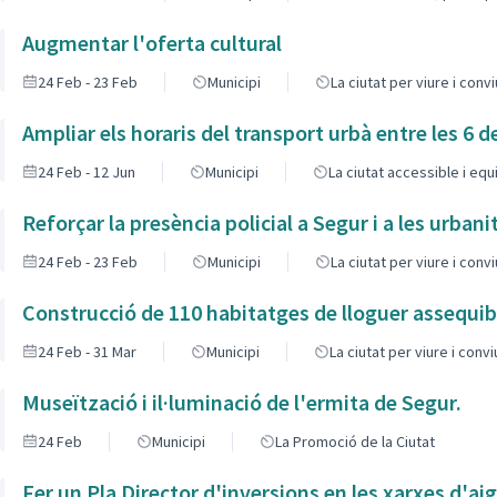
Augmentar l'oferta cultural
24 Feb - 23 Feb
Municipi
La ciutat per viure i conv
Ampliar els horaris del transport urbà entre les 6 del
24 Feb - 12 Jun
Municipi
La ciutat accessible i eq
Reforçar la presència policial a Segur i a les urban
24 Feb - 23 Feb
Municipi
La ciutat per viure i conv
Construcció de 110 habitatges de lloguer assequib
24 Feb - 31 Mar
Municipi
La ciutat per viure i conv
Museïtzació i il·luminació de l'ermita de Segur.
24 Feb
Municipi
La Promoció de la Ciutat
Fer un Pla Director d'inversions en les xarxes d'ai