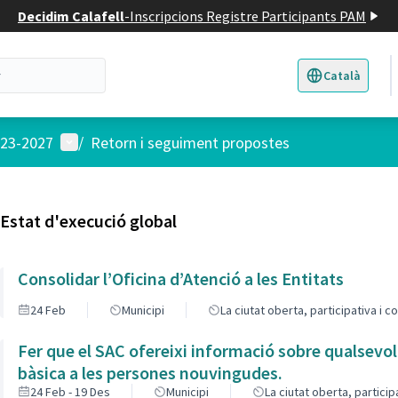
Decidim Calafell
-
Inscripcions Registre Participants PAM
Català
Triar la llengua
E
Menú d'usuari
023-2027
/
Retorn i seguiment propostes
Estat d'execució global
Consolidar l’Oficina d’Atenció a les Entitats
24 Feb
Municipi
La ciutat oberta, participativa i 
Fer que el SAC ofereixi informació sobre qualsevol
bàsica a les persones nouvingudes.
24 Feb - 19 Des
Municipi
La ciutat oberta, partici