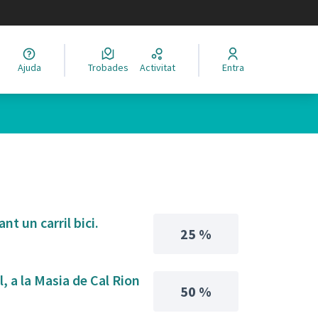
legir el idioma
Ajuda
Trobades
Activitat
Entra
t un carril bici.
25 %
l, a la Masia de Cal Rion
50 %