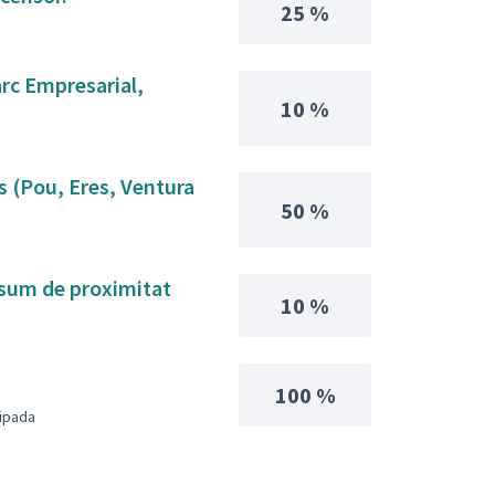
25 %
arc Empresarial,
10 %
s (Pou, Eres, Ventura
50 %
nsum de proximitat
10 %
100 %
uipada