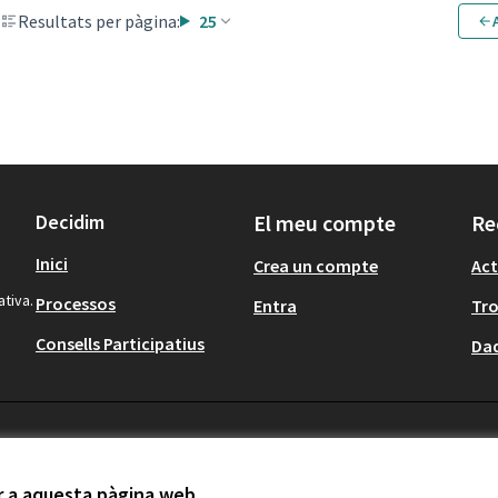
Resultats per pàgina:
25
Decidim
El meu compte
Re
Inici
Crea un compte
Act
ativa.
Processos
Entra
Tr
Consells Participatius
Dad
ir a aquesta pàgina web