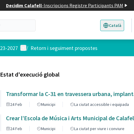
Decidim Calafell
-
Inscripcions Registre Participants PAM
Català
Triar la llengua
E
Menú d'usuari
023-2027
/
Retorn i seguiment propostes
Estat d'execució global
Transformar la C-31 en travessera urbana, implantan
24 Feb
Municipi
La ciutat accessible i equipada
Crear l’Escola de Música i Arts Municipal de Calafel
24 Feb
Municipi
La ciutat per viure i conviure