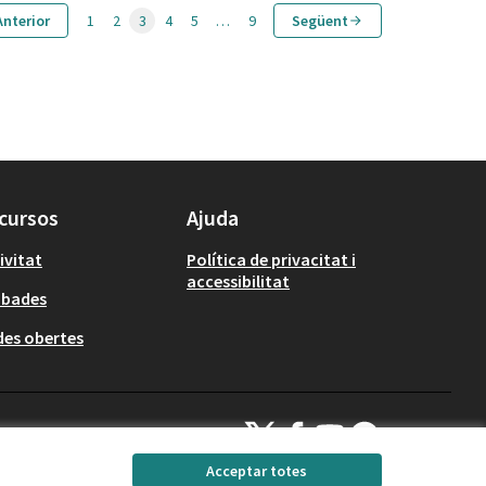
Anterior
1
2
3
4
5
…
9
Següent
cursos
Ajuda
ivitat
Política de privacitat i
accessibilitat
obades
es obertes
Decidim Calafell a X
Decidim Calafell a Facebook
Decidim Calafell a YouTube
Decidim Calafell a Gi
(Enllaç extern)
(Enllaç extern)
(Enllaç extern)
(Enllaç extern)
Acceptar totes