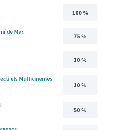
100 %
amí de Mar.
75 %
10 %
necti els Multicinemes
10 %
i
50 %
scensor.