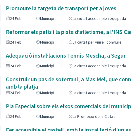
Promoure la targeta de transport per a joves
24 Feb
Municipi
La ciutat accessible i equipada
Reformar els patis i la pista d’atletisme, a l'INS C
24 Feb
Municipi
La ciutat per viure i conviure
Adequació instal·lacions Tennis Mescha, a Segur.
24 Feb
Municipi
La ciutat accessible i equipada
Construir un pas de soterrani, a Mas Mel, que con
amb la platja
24 Feb
Municipi
La ciutat accessible i equipada
Pla Especial sobre els eixos comercials del municip
24 Feb
Municipi
La Promoció de la Ciutat
Fer accessible el castell, amb la instal·lació d'un a