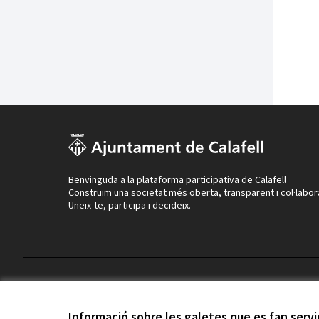
Benvinguda a la plataforma participativa de Calafell
Construïm una societat més oberta, transparent i col·labor
Uneix-te, participa i decideix.
Termes i condicions d'ús
Configuració de les galetes
Informació sobre les galetes que es fan serv