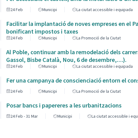
24 Feb
Municipi
La ciutat accessible i equipada
Facilitar la implantació de noves empreses en el P
bonificant impostos i taxes
24 Feb
Municipi
La Promoció de la Ciutat
Al Poble, continuar amb la remodelació dels carrer
Gassol, Bisbe Català, Nou, 6 de desembre,…).
24 Feb
Municipi
La ciutat accessible i equipada
Fer una campanya de conscienciació entorn el co
24 Feb
Municipi
La Promoció de la Ciutat
Posar bancs i papereres a les urbanitzacions
24 Feb - 31 Mar
Municipi
La ciutat accessible i eq