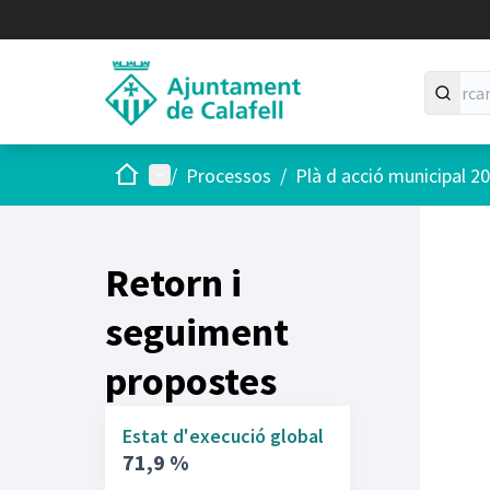
Inici
Menú principal
/
Processos
/
Plà d acció municipal 2
Retorn i
seguiment
propostes
Estat d'execució global
71,9 %