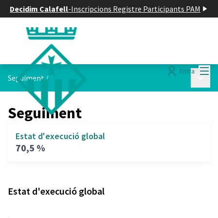
Decidim Calafell
-
Inscripcions Registre Participants PAM
Menú
Entra
Menú p
Seguiment
/
Seguiment
Estat d'execució global
70,5 %
Estat d'execució global