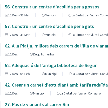
56. Construir un centre d'acollida per a gossos
12 Des - 31 Mar
Municipi
La Ciutat per Viure i Conv
57. Construir un centre d'acollida per a gats
12 Des - 31 Mar
Municipi
La Ciutat per Viure i Conv
62. A la Platja, millora dels carrers de l'illa de vian
12 Des
L'equilibri urba
52. Adequació de l'antiga biblioteca de Segur
12 Des - 05 Feb
Municipi
La Ciutat per Viure i Conv
42. Crear un carnet d'estudiant amb tarifa reduïda
12 Des
Municipi
La Ciutat per Viure i Conviure
27. Pas de vianants al carrer Rin