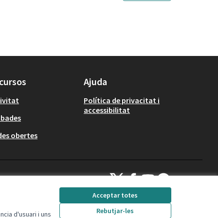
cursos
Ajuda
ivitat
Política de privacitat i
accessibilitat
obades
es obertes
Decidim Calafell a X
Decidim Calafell a Facebook
Decidim Calafell a YouTube
Decidim Calafell a Gi
(Enllaç extern)
(Enllaç extern)
(Enllaç extern)
(Enllaç extern)
Acceptar totes
Rebutjar-les
cia d'usuari i uns