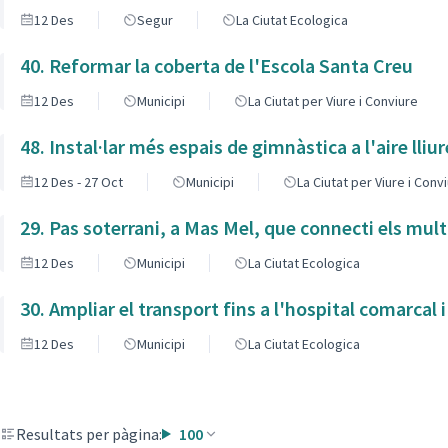
12 Des
Segur
La Ciutat Ecologica
40. Reformar la coberta de l'Escola Santa Creu
12 Des
Municipi
La Ciutat per Viure i Conviure
48. Instal·lar més espais de gimnàstica a l'aire lliur
12 Des - 27 Oct
Municipi
La Ciutat per Viure i Conv
29. Pas soterrani, a Mas Mel, que connecti els mult
12 Des
Municipi
La Ciutat Ecologica
30. Ampliar el transport fins a l'hospital comarcal 
12 Des
Municipi
La Ciutat Ecologica
Resultats per pàgina:
100