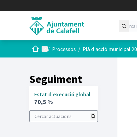
Inici
Menú principal
/
Processos
/
Plà d acció municipal 2
Seguiment
Estat d'execució global
70,5 %
Cercar actuacions