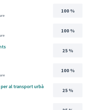
100 %
iure
100 %
iure
ants
25 %
100 %
iure
 per al transport urbà
25 %