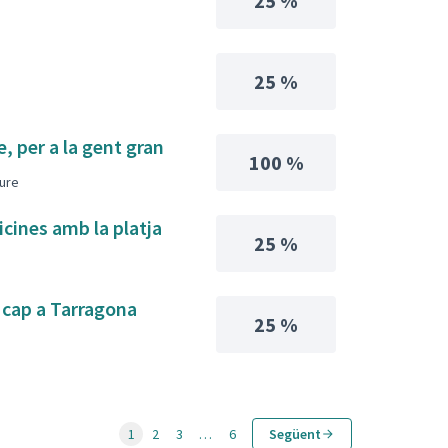
25 %
25 %
e, per a la gent gran
100 %
iure
icines amb la platja
25 %
i cap a Tarragona
25 %
1
2
3
…
6
Següent