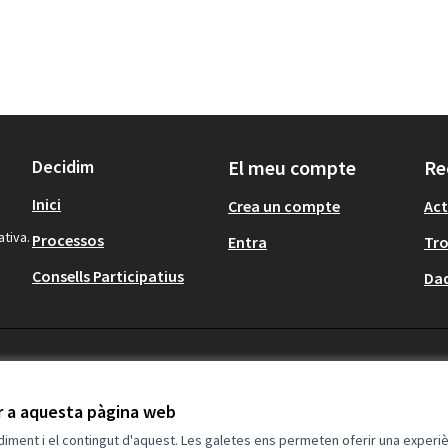
Decidim
El meu compte
Re
Inici
Crea un compte
Act
ativa.
Processos
Entra
Tr
Consells Participatius
Dad
ir a aquesta pàgina web
ndiment i el contingut d'aquest. Les galetes ens permeten oferir una experièn