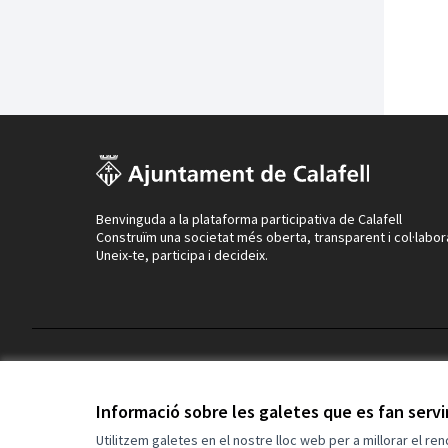
Benvinguda a la plataforma participativa de Calafell
Construïm una societat més oberta, transparent i col·labor
Uneix-te, participa i decideix.
Termes i condicions d'ús
Configuració de les galetes
Informació sobre les galetes que es fan serv
Utilitzem galetes en el nostre lloc web per a millorar el re