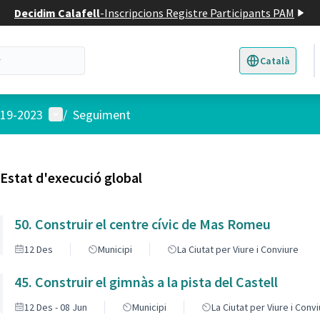
Decidim Calafell
-
Inscripcions Registre Participants PAM
Català
Triar la llengua
E
Menú d'usuari
019-2023
/
Seguiment
Estat d'execució global
50. Construir el centre cívic de Mas Romeu
12 Des
Municipi
La Ciutat per Viure i Conviure
45. Construir el gimnàs a la pista del Castell
12 Des - 08 Jun
Municipi
La Ciutat per Viure i Conv