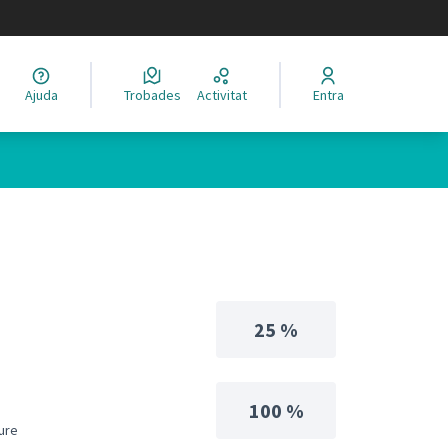
legir el idioma
Ajuda
Trobades
Activitat
Entra
25 %
100 %
iure