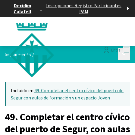
Decidim
Inscripciones Registro Participantes
-
Calafell
PAM
Menú
Entra
Menú p
Seguimiento
/
Incluido en
49. Completar el centro cívico del puerto de
Segur con aulas de formación y un espacio Joven
49. Completar el centro cívico
del puerto de Segur, con aulas