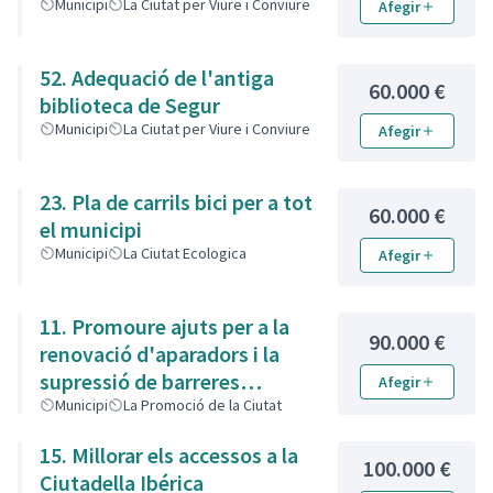
Municipi
La Ciutat per Viure i Conviure
Afegir
52. Adequació de l'antiga
60.000 €
biblioteca de Segur
Municipi
La Ciutat per Viure i Conviure
Afegir
23. Pla de carrils bici per a tot
60.000 €
el municipi
Municipi
La Ciutat Ecologica
Afegir
11. Promoure ajuts per a la
90.000 €
renovació d'aparadors i la
supressió de barreres
Afegir
arquitectòniques
Municipi
La Promoció de la Ciutat
15. Millorar els accessos a la
100.000 €
Ciutadella Ibérica