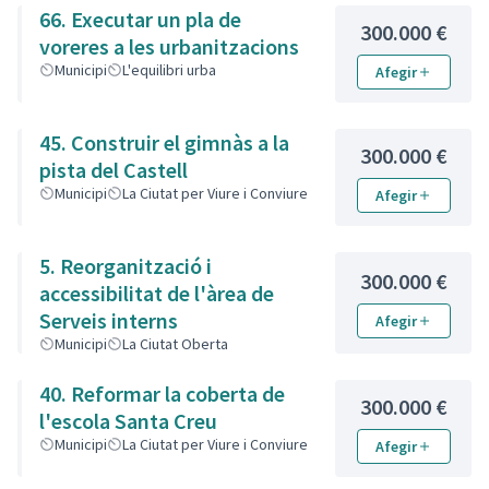
66. Executar un pla de
300.000 €
voreres a les urbanitzacions
Municipi
L'equilibri urba
Afegir
45. Construir el gimnàs a la
300.000 €
pista del Castell
Municipi
La Ciutat per Viure i Conviure
Afegir
5. Reorganització i
300.000 €
accessibilitat de l'àrea de
Serveis interns
Afegir
Municipi
La Ciutat Oberta
40. Reformar la coberta de
300.000 €
l'escola Santa Creu
Municipi
La Ciutat per Viure i Conviure
Afegir