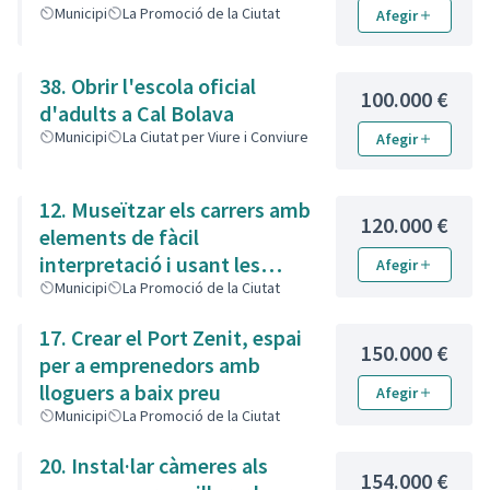
Municipi
La Promoció de la Ciutat
Afegir
38. Obrir l'escola oficial
100.000 €
d'adults a Cal Bolava
Municipi
La Ciutat per Viure i Conviure
Afegir
12. Museïtzar els carrers amb
120.000 €
elements de fàcil
interpretació i usant les
Afegir
noves tecnologies
Municipi
La Promoció de la Ciutat
17. Crear el Port Zenit, espai
150.000 €
per a emprenedors amb
lloguers a baix preu
Afegir
Municipi
La Promoció de la Ciutat
20. Instal·lar càmeres als
154.000 €