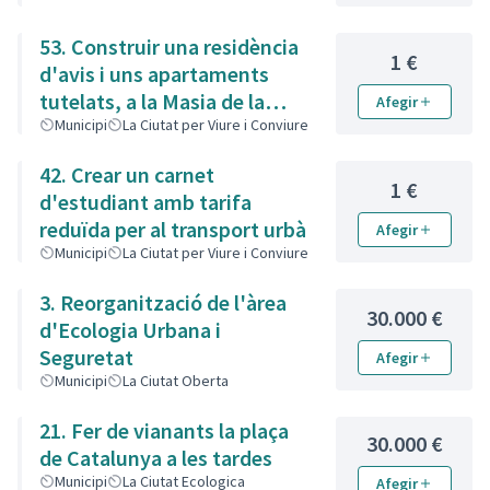
53. Construir una residència
1 €
d'avis i uns apartaments
tutelats, a la Masia de la
Afegir
Sínia
Municipi
La Ciutat per Viure i Conviure
42. Crear un carnet
1 €
d'estudiant amb tarifa
reduïda per al transport urbà
Afegir
Municipi
La Ciutat per Viure i Conviure
3. Reorganització de l'àrea
30.000 €
d'Ecologia Urbana i
Seguretat
Afegir
Municipi
La Ciutat Oberta
21. Fer de vianants la plaça
30.000 €
de Catalunya a les tardes
Municipi
La Ciutat Ecologica
Afegir