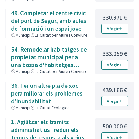
49. Completar el centre cívic
330.971 €
del port de Segur, amb aules
de formació i un espai jove
Afegir
Municipi
La Ciutat per Viure i Conviure
54. Remodelar habitatges de
333.059 €
propietat municipal per a
una bossa d'habitatges
Afegir
socials
Municipi
La Ciutat per Viure i Conviure
36. Fer un altre pla de xoc
439.166 €
pera millorar els problemes
d'inundabilitat
Afegir
Municipi
La Ciutat Ecologica
1. Agilitzar els tramits
500.000 €
administratius i reduir els
temps de resposta als veins
Afegir