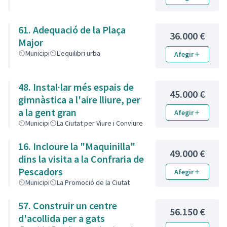
61. Adequació de la Plaça
36.000 €
Major
Municipi
L'equilibri urba
Afegir
48. Instal·lar més espais de
45.000 €
gimnàstica a l'aire lliure, per
a la gent gran
Afegir
Municipi
La Ciutat per Viure i Conviure
16. Incloure la "Maquinilla"
49.000 €
dins la visita a la Confraria de
Pescadors
Afegir
Municipi
La Promoció de la Ciutat
57. Construir un centre
56.150 €
d'acollida per a gats