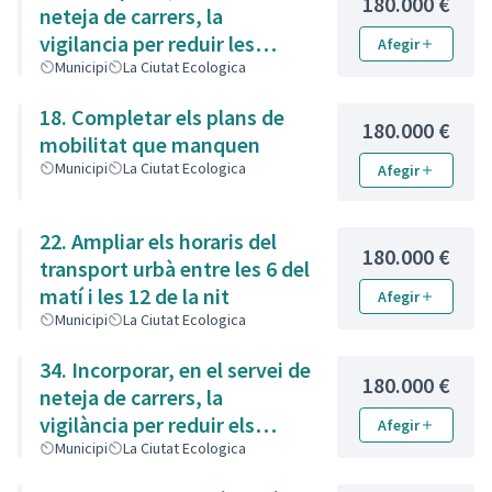
180.000 €
neteja de carrers, la
vigilancia per reduir les
Afegir
restes de brossa
Municipi
La Ciutat Ecologica
18. Completar els plans de
180.000 €
mobilitat que manquen
Municipi
La Ciutat Ecologica
Afegir
22. Ampliar els horaris del
180.000 €
transport urbà entre les 6 del
matí i les 12 de la nit
Afegir
Municipi
La Ciutat Ecologica
34. Incorporar, en el servei de
180.000 €
neteja de carrers, la
vigilància per reduir els
Afegir
excrements
Municipi
La Ciutat Ecologica