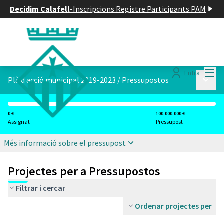
Decidim Calafell
-
Inscripcions Registre Participants PAM
Menú
Entra
Menú p
Plà d acció municipal 2019-2023
/
Pressupostos
0 €
100.000.000 €
Assignat
Pressupost
Més informació sobre el pressupost
Projectes per a Pressupostos
Filtrar i cercar
Ordenar projectes per