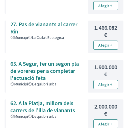
Afegir
27. Pas de vianants al carrer
1.466.082
Rin
€
Municipi
La Ciutat Ecologica
Afegir
65. A Segur, fer un segon pla
1.900.000
de voreres per a completar
€
l'actuació feta
Municipi
L'equilibri urba
Afegir
62. A la Platja, millora dels
2.000.000
carrers de l'illa de vianants
€
Municipi
L'equilibri urba
Afegir