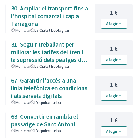
30. Ampliar el transport fins a
1 €
l'hospital comarcal i cap a
Tarragona
Afegir
Municipi
La Ciutat Ecologica
31. Seguir treballant per
1 €
millorar les tarifes del tren i
la supressió dels peatges de
Afegir
l'autopista
Municipi
La Ciutat Ecologica
67. Garantir l'accés a una
1 €
línia telefònica en condicions
i als serveis digitals
Afegir
Municipi
L'equilibri urba
63. Convertir en rambla el
1 €
passatge de Sant Antoni
Municipi
L'equilibri urba
Afegir