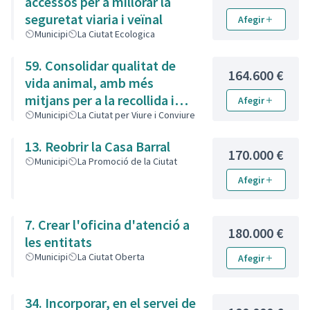
accessos per a millorar la
seguretat viaria i veïnal
Afegir
Municipi
La Ciutat Ecologica
59. Consolidar qualitat de
164.600 €
vida animal, amb més
mitjans per a la recollida i
Afegir
control de colònies de gats
Municipi
La Ciutat per Viure i Conviure
13. Reobrir la Casa Barral
170.000 €
Municipi
La Promoció de la Ciutat
Afegir
7. Crear l'oficina d'atenció a
180.000 €
les entitats
Municipi
La Ciutat Oberta
Afegir
34. Incorporar, en el servei de