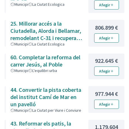
Municipi
La Ciutat Ecologica
Afegir
25. Millorar accés a la
806.899 €
Ciutadella, Alorda i Bellamar,
remodelant C-31 i recuperant
Afegir
la Bobila
Municipi
La Ciutat Ecologica
60. Completar la reforma del
922.645 €
carrer Jesús, al Poble
Municipi
L'equilibri urba
Afegir
44. Convertir la pista coberta
977.944 €
del institut Camí de Mar en
un pavelló
Afegir
Municipi
La Ciutat per Viure i Conviure
43. Reformar els patis, la
1.179.604