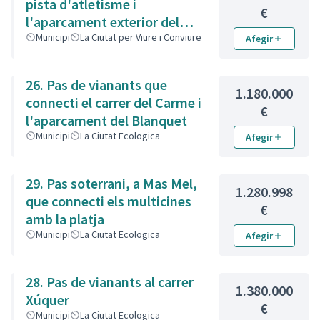
pista d'atletisme i
€
l'aparcament exterior del
institut Camí de Mar
Municipi
La Ciutat per Viure i Conviure
Afegir
26. Pas de vianants que
1.180.000
connecti el carrer del Carme i
€
l'aparcament del Blanquet
Municipi
La Ciutat Ecologica
Afegir
29. Pas soterrani, a Mas Mel,
1.280.998
que connecti els multicines
€
amb la platja
Municipi
La Ciutat Ecologica
Afegir
28. Pas de vianants al carrer
1.380.000
Xúquer
€
Municipi
La Ciutat Ecologica