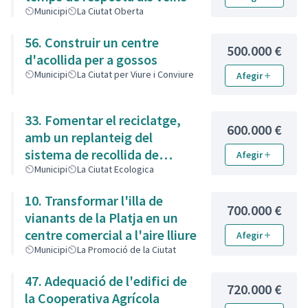
Municipi
La Ciutat Oberta
56. Construir un centre
500.000 €
d'acollida per a gossos
Municipi
La Ciutat per Viure i Conviure
Afegir
33. Fomentar el reciclatge,
600.000 €
amb un replanteig del
sistema de recollida de
Afegir
residus
Municipi
La Ciutat Ecologica
10. Transformar l'illa de
700.000 €
vianants de la Platja en un
centre comercial a l'aire lliure
Afegir
Municipi
La Promoció de la Ciutat
47. Adequació de l'edifici de
720.000 €
la Cooperativa Agrícola