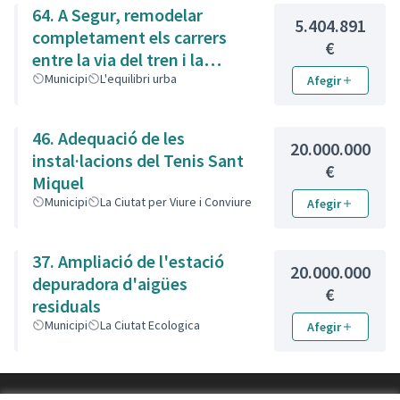
64. A Segur, remodelar
5.404.891
completament els carrers
€
entre la via del tren i la
carretera
Municipi
L'equilibri urba
Afegir
46. Adequació de les
20.000.000
instal·lacions del Tenis Sant
€
Miquel
Municipi
La Ciutat per Viure i Conviure
Afegir
37. Ampliació de l'estació
20.000.000
depuradora d'aigües
€
residuals
Municipi
La Ciutat Ecologica
Afegir