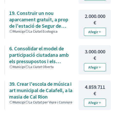
19. Construir un nou
2.000.000
aparcament gratuït, a prop
€
de l'estació de Segur de
Calafell
Municipi
La Ciutat Ecologica
Afegir
6. Consolidar el model de
3.000.000
participació ciutadana amb
€
els pressupostos i els
consells
Municipi
La Ciutat Oberta
Afegir
39. Crear l'escola de música i
4.859.711
art municipal de Calafell, a la
€
masia de Cal Rion
Municipi
La Ciutat per Viure i Conviure
Afegir