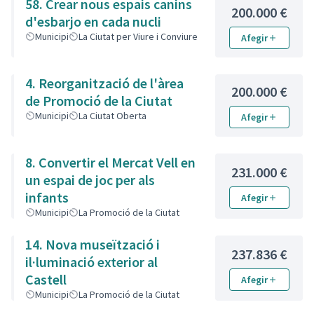
58. Crear nous espais canins
200.000 €
d'esbarjo en cada nucli
Municipi
La Ciutat per Viure i Conviure
Afegir
4. Reorganització de l'àrea
200.000 €
de Promoció de la Ciutat
Municipi
La Ciutat Oberta
Afegir
8. Convertir el Mercat Vell en
231.000 €
un espai de joc per als
infants
Afegir
Municipi
La Promoció de la Ciutat
14. Nova museïtzació i
237.836 €
il·luminació exterior al
Castell
Afegir
Municipi
La Promoció de la Ciutat