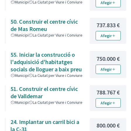
Municipi
La Ciutat per Viure i Conviure
Afegir
50. Construir el centre cívic
737.833 €
de Mas Romeu
Municipi
La Ciutat per Viure i Conviure
Afegir
55. Iniciar la construcció o
750.000 €
l'adquisició d'habitatges
socials de lloguer a baix preu
Afegir
Municipi
La Ciutat per Viure i Conviure
51. Construir el centre cívic
788.767 €
de Valldemar
Municipi
La Ciutat per Viure i Conviure
Afegir
24. Implantar un carril bici a
800.000 €
la C-31