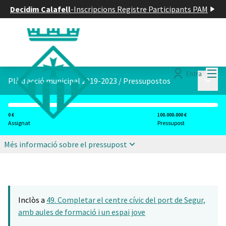
Decidim Calafell
-
Inscripcions Registre Participants PAM
Menú
Entra
Menú p
Plà d acció municipal 2019-2023
/
Pressupostos
0 €
100.000.000 €
Assignat
Pressupost
Més informació sobre el pressupost
Inclòs a
49. Completar el centre cívic del port de Segur,
amb aules de formació i un espai jove