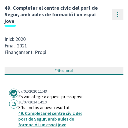
49. Completar el centre cívic del port de
Cont
Segur, amb aules de formació i un espai
jove
Inici: 2020
Final: 2021
Finançament: Propi
Historial
07/02/2020 11:49
Es van afegir a aquest pressupost
10/07/2024 14:19
S'ha inclòs aquest resultat
49. Completar el centre cívic del
port de Segur, amb aules de
formació i un espai jove