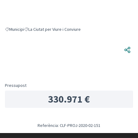
Municipi
La Ciutat per Viure i Conviure
Resultats en filtrar per: Municipi
Resultats en filtrar per: La Ciutat per Viure i Conviure
Pressupost
330.971 €
Referència: CLF-PROJ-2020-02-151