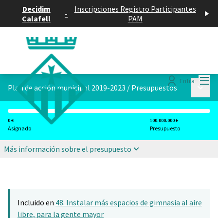
Decidim
Inscripciones Registro Participantes
-
Calafell
PAM
Menú
Entra
Menú p
Plan de acción municipal 2019-2023
/
Presupuestos
0 €
100.000.000 €
Asignado
Presupuesto
Más información sobre el presupuesto
Incluido en
48. Instalar más espacios de gimnasia al aire
libre, para la gente mayor