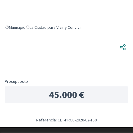
Municipio
La Ciudad para Vivir y Convivir
Resultados al filtrar por: Municipio
Resultados al filtrar por: La Ciudad para Vivir y Convivir
Presupuesto
45.000 €
Referencia: CLF-PROJ-2020-02-150