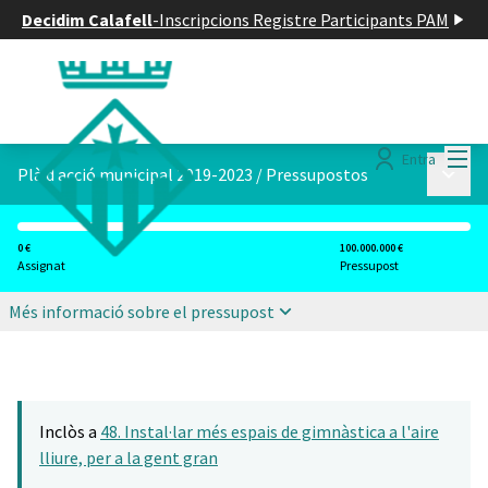
Decidim Calafell
-
Inscripcions Registre Participants PAM
Menú
Entra
Menú p
Plà d acció municipal 2019-2023
/
Pressupostos
0 €
100.000.000 €
Assignat
Pressupost
Més informació sobre el pressupost
Inclòs a
48. Instal·lar més espais de gimnàstica a l'aire
lliure, per a la gent gran