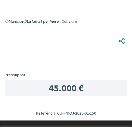
Municipi
La Ciutat per Viure i Conviure
Resultats en filtrar per: Municipi
Resultats en filtrar per: La Ciutat per Viure i Conviure
Pressupost
45.000 €
Referència: CLF-PROJ-2020-02-150
Termes i condicions d'ús