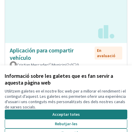
Aplicación para compartir
En
avaluació
vehículo
Cristian Mercader
Municipi
0
0
Informació sobre les galetes que es fan servir a
aquesta pàgina web
Utilitzem galetes en el nostre lloc web per a millorar el rendiment i el
Termes i condicions d'ús
contingut d'aquest. Les galetes ens permeten oferir una experiència
Configuració de les galetes
d'usuari i uns continguts més personalitzats des dels nostres canals
Decidim Calafell a X
Decidim Calafell a Facebook
Decidim Calafell a YouTube
Decidim Calafell a GitHub
de xarxes socials.
(Enllaç extern)
(Enllaç extern)
(Enllaç extern)
(Enllaç extern)
Acceptar totes
Rebutjar-les
Amb llicènc
(Enllaç exte