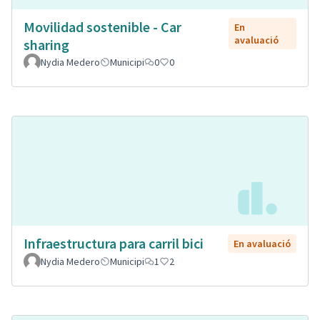
Movilidad sostenible - Car
En
avaluació
sharing
Nydia Medero
Municipi
0
0
Infraestructura para carril bici
En avaluació
Nydia Medero
Municipi
1
2