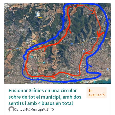
Fusionar 3 línies en una circular
En
avaluació
sobre de tot el municipi, amb dos
sentits i amb 4 busos en total
CarlosM
Municipi
1
0