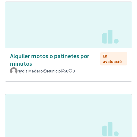
Alquiler motos o patinetes por
En
avaluació
minutos
Nydia Medero
Municipi
0
0