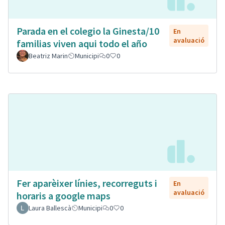
Parada en el colegio la Ginesta/10
En
avaluació
familias viven aqui todo el año
Beatriz Marin
Municipi
0
0
Fer aparèixer línies, recorreguts i
En
avaluació
horaris a google maps
Laura Ballescà
Municipi
0
0