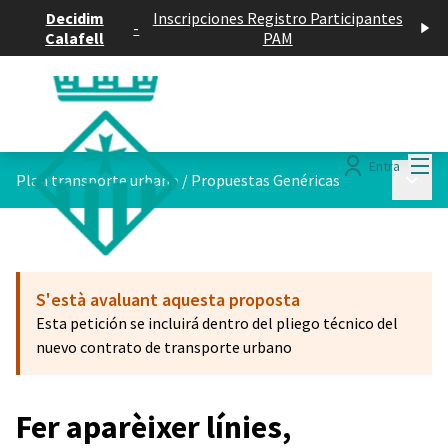
Decidim
Inscripciones Registro Participantes
-
Calafell
PAM
Menú
Entra
Menú p
Plan transporte urbano
/
Propuestas Genéricas
S'està avaluant aquesta proposta
Esta petición se incluirá dentro del pliego técnico del
nuevo contrato de transporte urbano
Fer aparèixer línies,