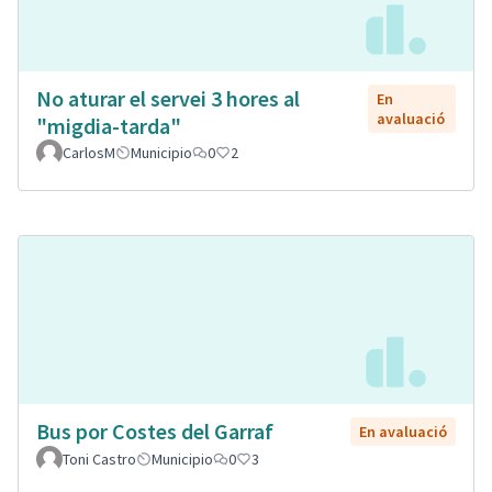
No aturar el servei 3 hores al
En
avaluació
"migdia-tarda"
CarlosM
Municipio
0
2
Bus por Costes del Garraf
En avaluació
Toni Castro
Municipio
0
3