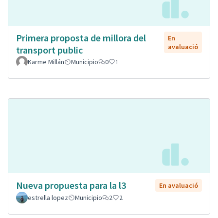
Primera proposta de millora del
En
avaluació
transport public
Karme Millán
Municipio
0
1
Nueva propuesta para la l3
En avaluació
estrella lopez
Municipio
2
2