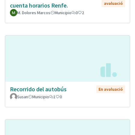
avaluació
cuenta horarios Renfe.
M. Dolores Marcos
Municipio
0
2
Recorrido del autobús
En avaluació
Susan
Municipio
1
0