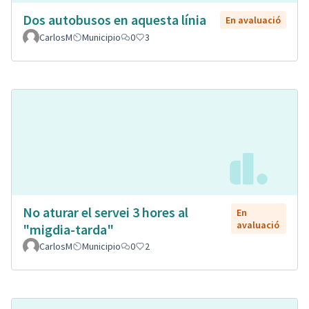
Dos autobusos en aquesta línia
En avaluació
CarlosM
Municipio
0
3
No aturar el servei 3 hores al
En
avaluació
"migdia-tarda"
CarlosM
Municipio
0
2