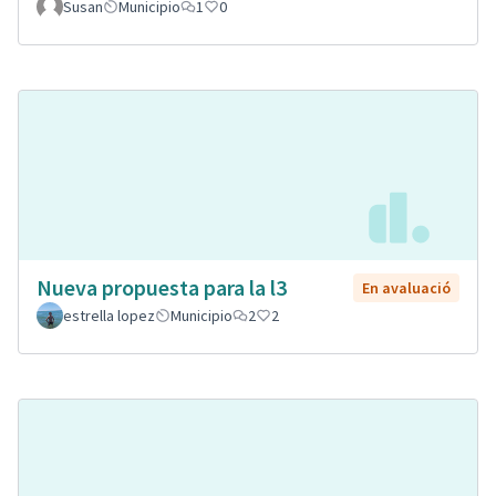
Susan
Municipio
1
0
Nueva propuesta para la l3
En avaluació
estrella lopez
Municipio
2
2