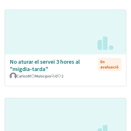
No aturar el servei 3 hores al
En
avaluació
"migdia-tarda"
CarlosM
Municipio
0
2