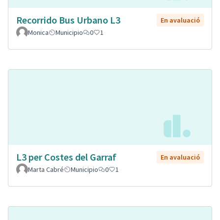
Recorrido Bus Urbano L3
En avaluació
Monica
Municipio
0
1
L3 per Costes del Garraf
En avaluació
Marta Cabré
Municipio
0
1