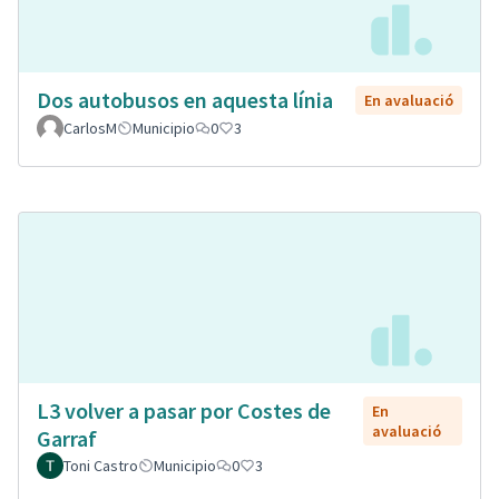
Dos autobusos en aquesta línia
En avaluació
CarlosM
Municipio
0
3
L3 volver a pasar por Costes de
En
avaluació
Garraf
Toni Castro
Municipio
0
3