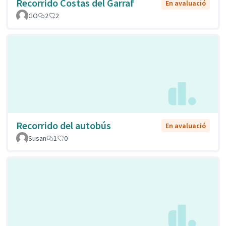
Recorrido Costas del Garraf
En avaluació
GO
2
2
Recorrido del autobús
En avaluació
Susan
1
0