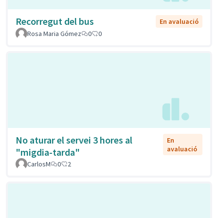
Recorregut del bus
En avaluació
Rosa Maria Gómez
0
0
No aturar el servei 3 hores al
En
avaluació
"migdia-tarda"
CarlosM
0
2