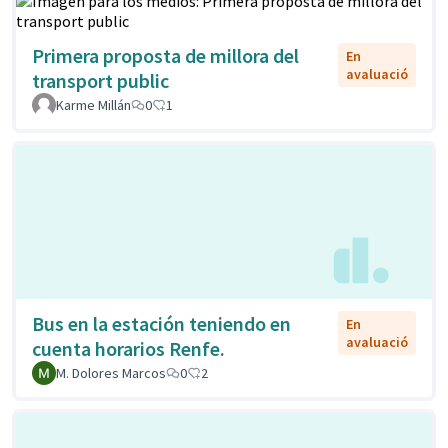
Primera proposta de millora del
En
avaluació
transport public
Karme Millán
0
1
Bus en la estación teniendo en
En
avaluació
cuenta horarios Renfe.
M. Dolores Marcos
0
2