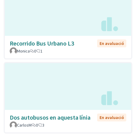
Recorrido Bus Urbano L3
En avaluació
Monica
0
1
Dos autobusos en aquesta línia
En avaluació
CarlosM
0
3