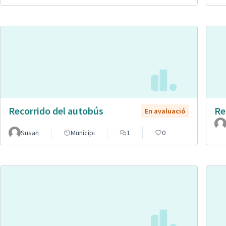
Recorrido del autobús
Re
En avaluació
Susan
Municipi
1
0