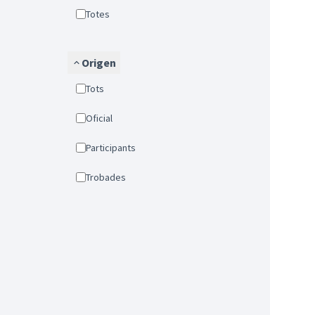
Totes
Origen
Tots
Oficial
Participants
Trobades