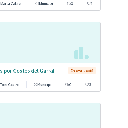
Marta Cabré
Municipi
0
1
s por Costes del Garraf
En avaluació
Toni Castro
Municipi
0
3