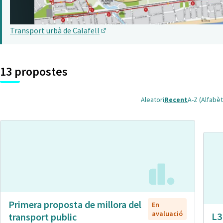
Transport urbà de Calafell
(Obrir en una pestanya nova)
13 propostes
Aleatori
Recent
A-Z (Alfabèt
Primera proposta de millora del
En
avaluació
L3
transport public