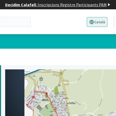
Decidim Calafell
-
Inscripcions Registre Participants PAM
Català
Triar la llengua
E
 d'usuari