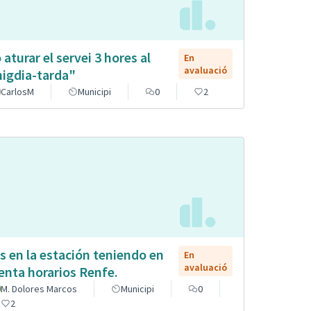
 aturar el servei 3 hores al
En
avaluació
igdia-tarda"
CarlosM
Municipi
0
2
s en la estación teniendo en
En
avaluació
enta horarios Renfe.
M. Dolores Marcos
Municipi
0
2