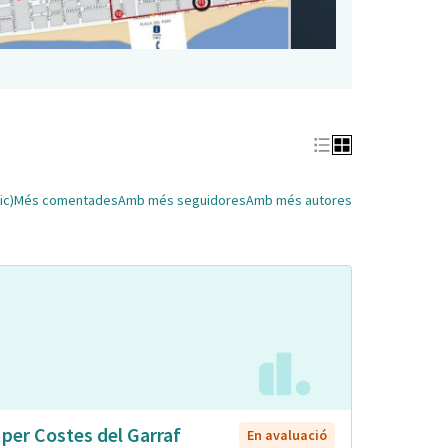
ic)
Més comentades
Amb més seguidores
Amb més autores
 per Costes del Garraf
En avaluació