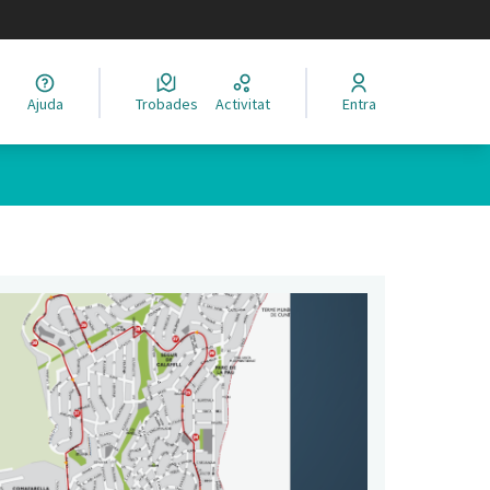
legir el idioma
Ajuda
Trobades
Activitat
Entra