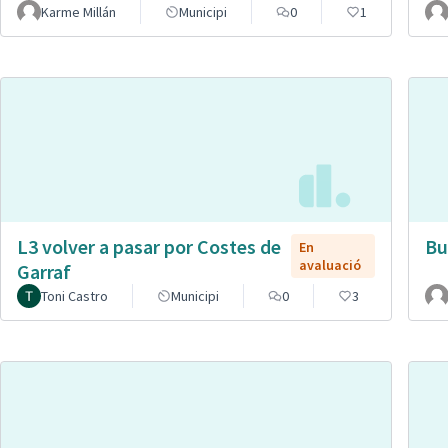
Karme Millán
Municipi
0
1
L3 volver a pasar por Costes de
Bu
En
avaluació
Garraf
Toni Castro
Municipi
0
3