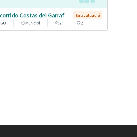
corrido Costas del Garraf
En avaluació
GO
Municipi
2
2