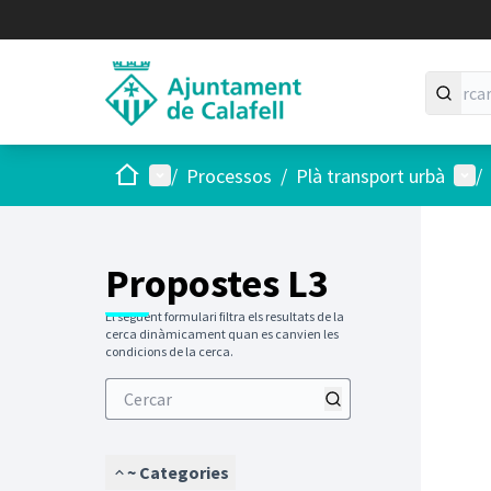
Inici
Menú principal
Menú
/
Processos
/
Plà transport urbà
/
Propostes L3
El següent formulari filtra els resultats de la
cerca dinàmicament quan es canvien les
condicions de la cerca.
~ Categories