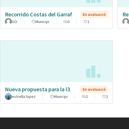
Recorrido Costas del Garraf
Re
En avaluació
GO
Municipi
0
1
Nueva propuesta para la l3
En avaluació
estrella lopez
Municipi
2
2