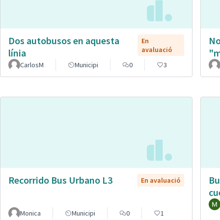
Dos autobusos en aquesta
No
En
avaluació
línia
"m
CarlosM
Municipi
0
3
Recorrido Bus Urbano L3
Bu
En avaluació
cu
Monica
Municipi
0
1