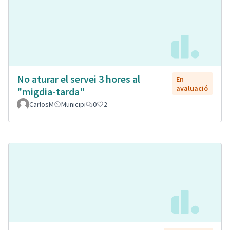
No aturar el servei 3 hores al
En
avaluació
"migdia-tarda"
CarlosM
Municipi
0
2