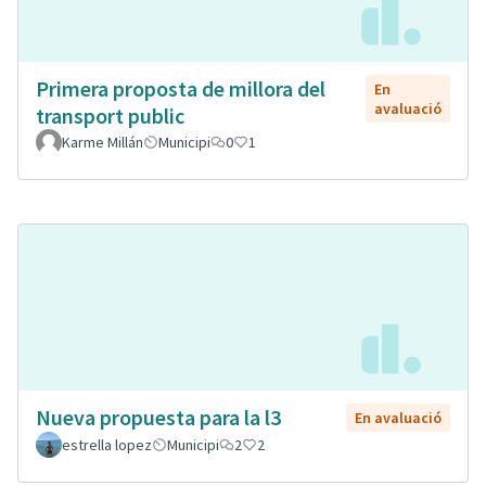
Primera proposta de millora del
En
avaluació
transport public
Karme Millán
Municipi
0
1
Nueva propuesta para la l3
En avaluació
estrella lopez
Municipi
2
2