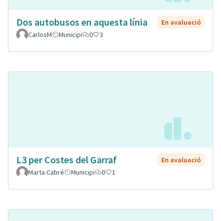
Dos autobusos en aquesta línia
En avaluació
CarlosM
Municipi
0
3
L3 per Costes del Garraf
En avaluació
Marta Cabré
Municipi
0
1