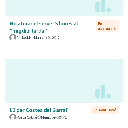
No aturar el servei 3 hores al
En
avaluació
"migdia-tarda"
CarlosM
Municipi
0
2
L3 per Costes del Garraf
En avaluació
Marta Cabré
Municipi
0
1