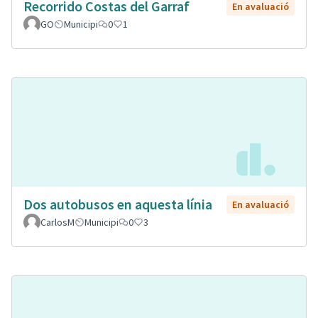
Recorrido Costas del Garraf
En avaluació
GO
Municipi
0
1
Dos autobusos en aquesta línia
En avaluació
CarlosM
Municipi
0
3