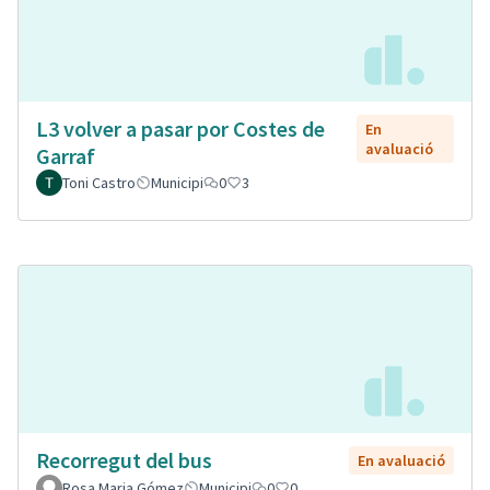
L3 volver a pasar por Costes de
En
avaluació
Garraf
Toni Castro
Municipi
0
3
Recorregut del bus
En avaluació
Rosa Maria Gómez
Municipi
0
0