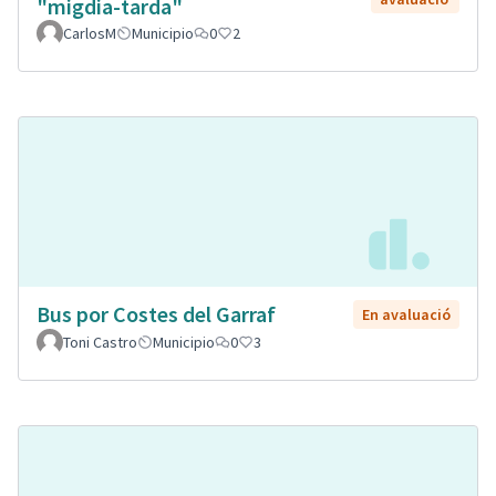
"migdia-tarda"
CarlosM
Municipio
0
2
Bus por Costes del Garraf
En avaluació
Toni Castro
Municipio
0
3