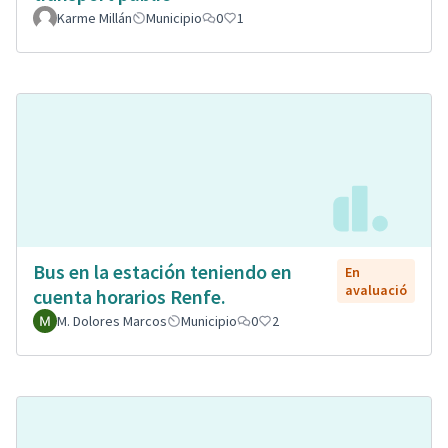
Karme Millán
Municipio
0
1
Bus en la estación teniendo en
En
avaluació
cuenta horarios Renfe.
M. Dolores Marcos
Municipio
0
2