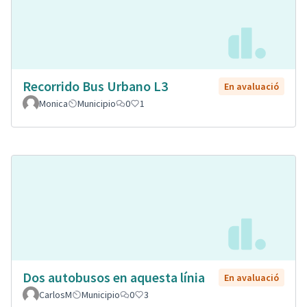
Recorrido Bus Urbano L3
En avaluació
Monica
Municipio
0
1
Dos autobusos en aquesta línia
En avaluació
CarlosM
Municipio
0
3