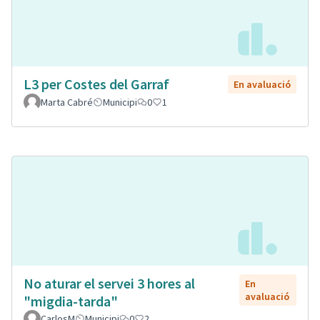
L3 per Costes del Garraf
En avaluació
Marta Cabré
Municipi
0
1
No aturar el servei 3 hores al
En
avaluació
"migdia-tarda"
CarlosM
Municipi
0
2