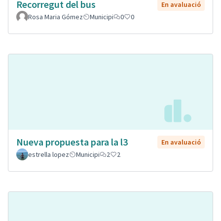
Recorregut del bus
En avaluació
Rosa Maria Gómez
Municipi
0
0
Nueva propuesta para la l3
En avaluació
estrella lopez
Municipi
2
2