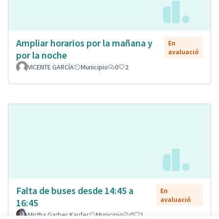
Ampliar horarios por la mañana y
En
avaluació
por la noche
VICENTE GARCÍA
Municipio
0
2
Falta de buses desde 14:45 a
En
avaluació
16:45
Mirtha Garber Kaufer
Municipio
0
1