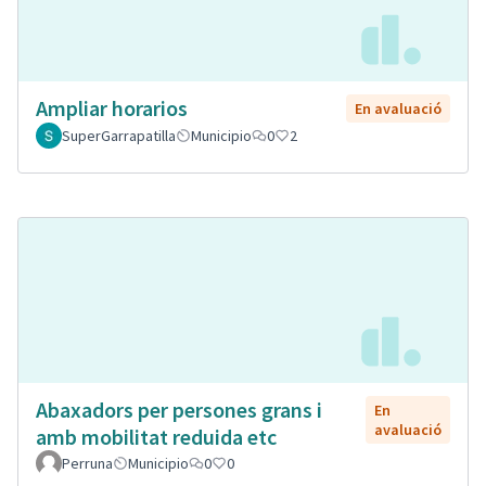
Ampliar horarios
En avaluació
SuperGarrapatilla
Municipio
0
2
Abaxadors per persones grans i
En
avaluació
amb mobilitat reduida etc
Perruna
Municipio
0
0