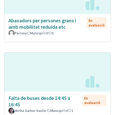
Abaxadors per persones grans i
En
avaluació
amb mobilitat reduida etc
Perruna
Municipi
0
0
Falta de buses desde 14:45 a
En
avaluació
16:45
Mirtha Garber Kaufer
Municipi
0
1