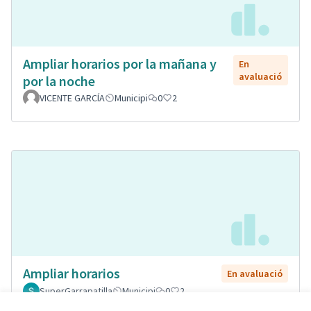
Ampliar horarios por la mañana y
En
avaluació
por la noche
VICENTE GARCÍA
Municipi
0
2
Ampliar horarios
En avaluació
SuperGarrapatilla
Municipi
0
2