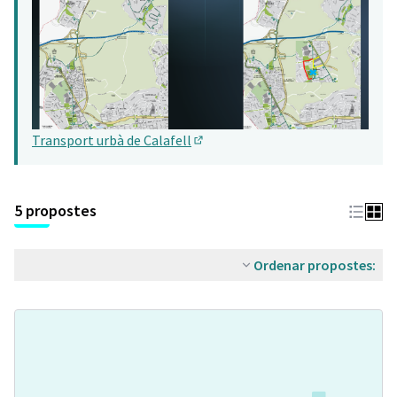
Transport urbà de Calafell
(Obrir en una pestanya nova)
5 propostes
Ordenar propostes: