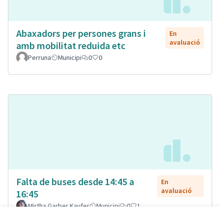
Abaxadors per persones grans i
En
avaluació
amb mobilitat reduida etc
Perruna
Municipi
0
0
Falta de buses desde 14:45 a
En
avaluació
16:45
Mirtha Garber Kaufer
Municipi
0
1