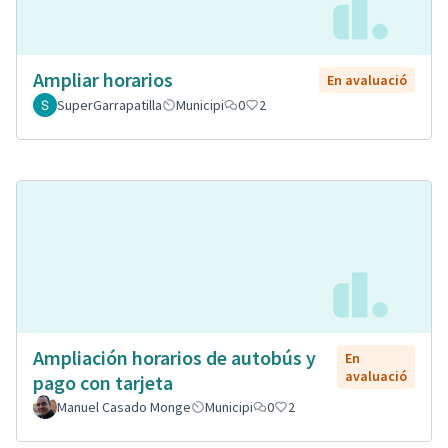
Ampliar horarios
En avaluació
SuperGarrapatilla
Municipi
0
2
Ampliación horarios de autobús y
En
avaluació
pago con tarjeta
Manuel Casado Monge
Municipi
0
2