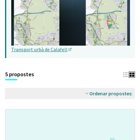
Transport urbà de Calafell
(Obrir en una pestanya nova)
5 propostes
Ordenar propostes: