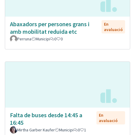
Abaxadors per persones grans i
En
avaluació
amb mobilitat reduida etc
Perruna
Municipi
0
0
Falta de buses desde 14:45 a
En
avaluació
16:45
Mirtha Garber Kaufer
Municipi
0
1