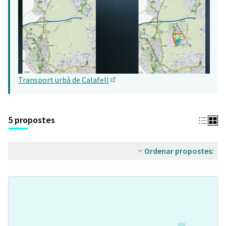
Transport urbà de Calafell
(Obrir en una pestanya nova)
5 propostes
Ordenar propostes: