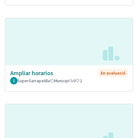
Ampliar horarios
En avaluació
SuperGarrapatilla
Municipi
0
2