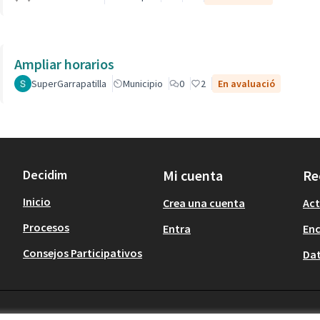
Ampliar horarios
SuperGarrapatilla
Municipio
0
2
En avaluació
Decidim
Mi cuenta
Re
Inicio
Crea una cuenta
Act
Procesos
Entra
En
Consejos Participativos
Dat