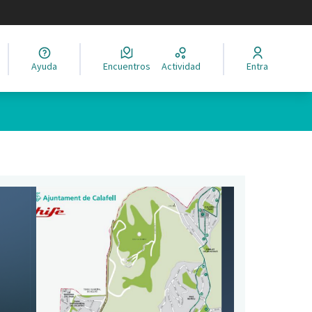
legir el idioma
Ayuda
Encuentros
Actividad
Entra