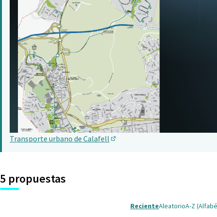
Transporte urbano de Calafell
(Abrir en una pestaña nueva)
5 propuestas
Reciente
Aleatorio
A-Z (Alfabé