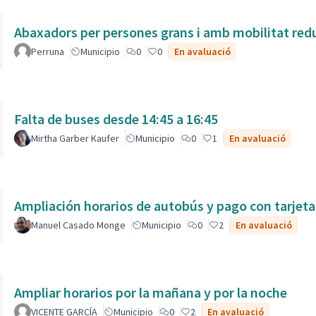
Abaxadors per persones grans i amb mobilitat red
Perruna
Municipio
0
0
En avaluació
Falta de buses desde 14:45 a 16:45
Mirtha Garber Kaufer
Municipio
0
1
En avaluació
Ampliación horarios de autobús y pago con tarjeta
Manuel Casado Monge
Municipio
0
2
En avaluació
Ampliar horarios por la mañana y por la noche
VICENTE GARCÍA
Municipio
0
2
En avaluació