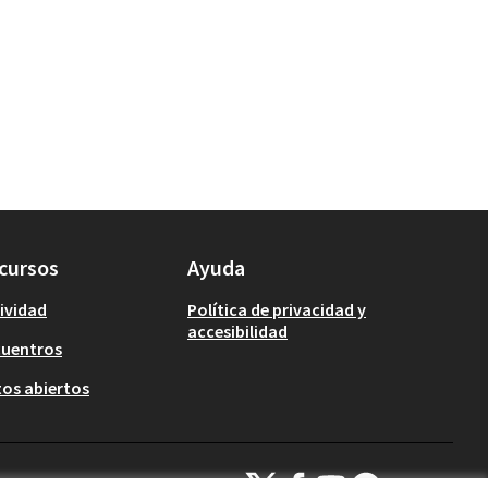
cursos
Ayuda
ividad
Política de privacidad y
accesibilidad
cuentros
os abiertos
Decidim Calafell en X
Decidim Calafell en Facebook
Decidim Calafell en YouTub
Decidim Calafell en G