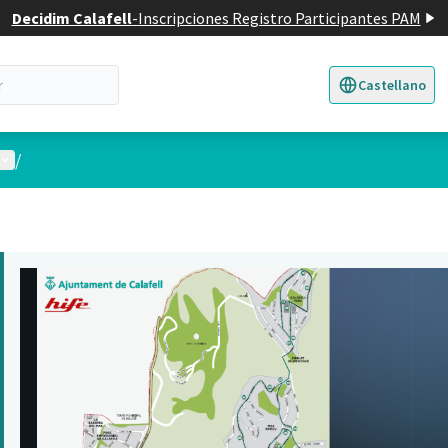
Decidim Calafell
-
Inscripciones Registro Participantes PAM
Castellano
Triar la llengua
E
Menú de usuario
/