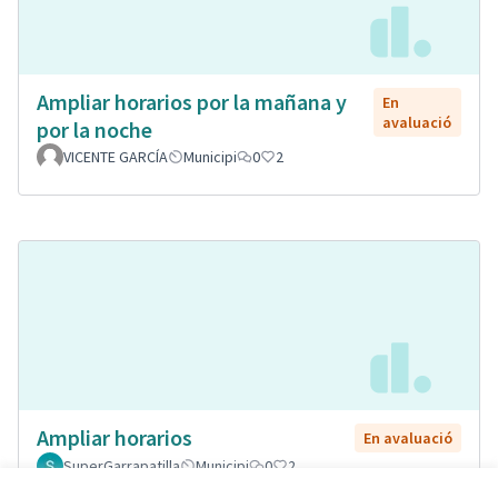
Ampliar horarios por la mañana y
En
avaluació
por la noche
VICENTE GARCÍA
Municipi
0
2
Ampliar horarios
En avaluació
SuperGarrapatilla
Municipi
0
2