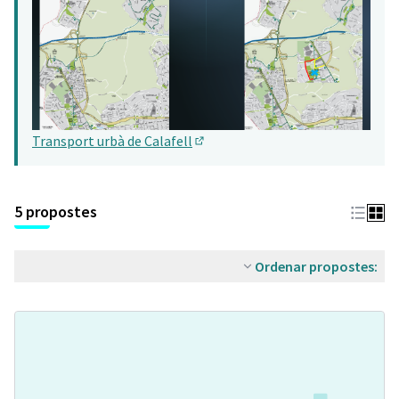
Transport urbà de Calafell
(Obrir en una pestanya nova)
5 propostes
Ordenar propostes: