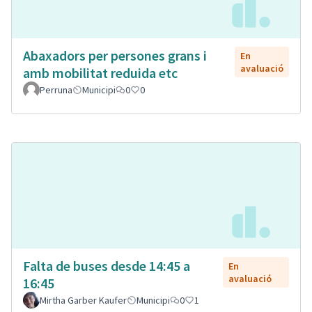
Abaxadors per persones grans i
En
avaluació
amb mobilitat reduida etc
Perruna
Municipi
0
0
Falta de buses desde 14:45 a
En
avaluació
16:45
Mirtha Garber Kaufer
Municipi
0
1