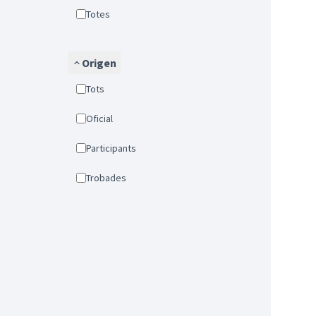
Totes
Origen
Tots
Oficial
Participants
Trobades