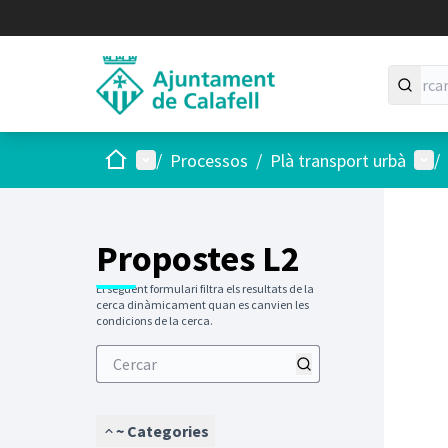
Inici
Menú principal
Menú
/
Processos
/
Plà transport urbà
/
Propostes L2
El següent formulari filtra els resultats de la
cerca dinàmicament quan es canvien les
condicions de la cerca.
~ Categories