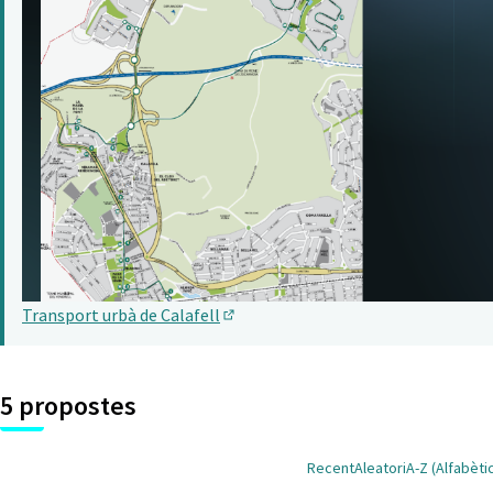
Transport urbà de Calafell
(Obrir en una pestanya nova)
5 propostes
Recent
Aleatori
A-Z (Alfabèti