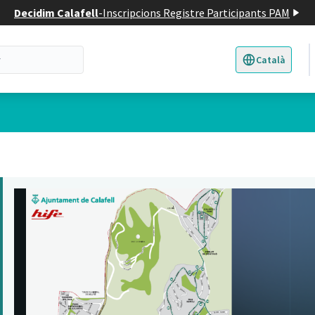
Decidim Calafell
-
Inscripcions Registre Participants PAM
Català
Triar la llengua
E
 d'usuari