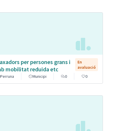
axadors per persones grans i
En
avaluació
b mobilitat reduida etc
Perruna
Municipi
0
0