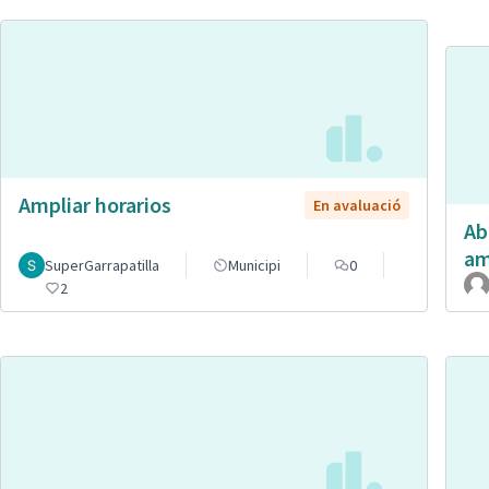
Ampliar horarios
En avaluació
Ab
am
SuperGarrapatilla
Municipi
0
2