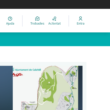
legir el idioma
Ajuda
Trobades
Activitat
Entra