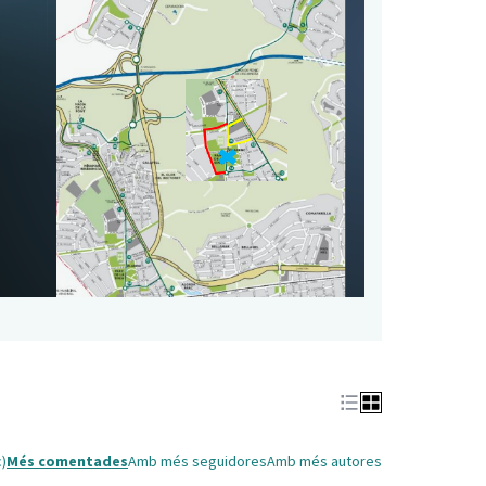
c)
Més comentades
Amb més seguidores
Amb més autores