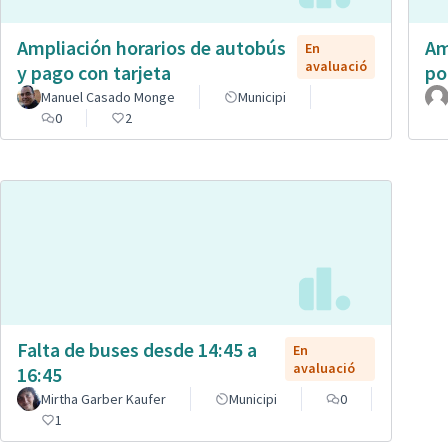
Ampliación horarios de autobús
Am
En
avaluació
y pago con tarjeta
po
Manuel Casado Monge
Municipi
0
2
Falta de buses desde 14:45 a
En
avaluació
16:45
Mirtha Garber Kaufer
Municipi
0
1