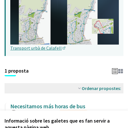
Transport urbà de Calafell
(Obrir en una pestanya nova)
1 proposta
Ordenar propostes:
Necesitamos más horas de bus
Cristina
Municipi
1
3
En avaluació
Informació sobre les galetes que es fan servir a
aquesta pàgina web