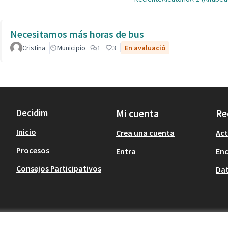
Necesitamos más horas de bus
Cristina
Municipio
1
3
En avaluació
Decidim
Mi cuenta
Re
Inicio
Crea una cuenta
Act
Procesos
Entra
En
Consejos Participativos
Dat