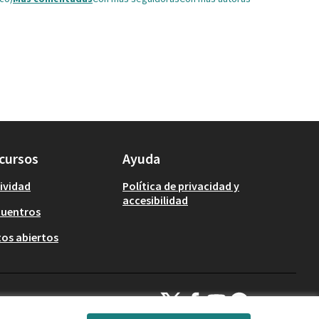
cursos
Ayuda
ividad
Política de privacidad y
accesibilidad
cuentros
os abiertos
Decidim Calafell en X
Decidim Calafell en Facebook
Decidim Calafell en YouTub
Decidim Calafell en G