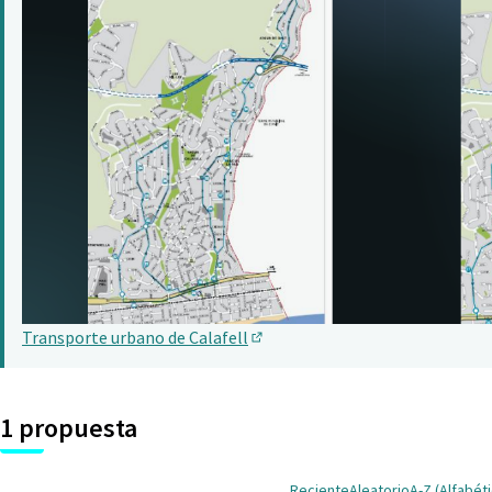
Transporte urbano de Calafell
(Abrir en una pestaña nueva)
1 propuesta
Reciente
Aleatorio
A-Z (Alfabét