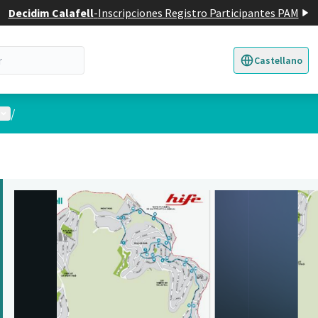
Decidim Calafell
-
Inscripciones Registro Participantes PAM
Castellano
Triar la llengua
E
Menú de usuario
/