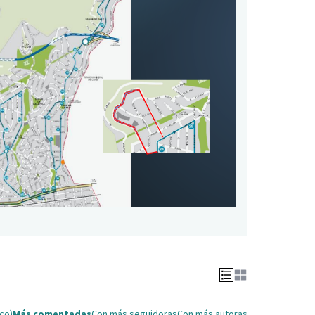
ico)
Más comentadas
Con más seguidoras
Con más autoras