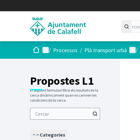
Inici
Menú principal
Menú
/
Processos
/
Plà transport urbà
/
Propostes L1
El següent formulari filtra els resultats de la
cerca dinàmicament quan es canvien les
condicions de la cerca.
~ Categories