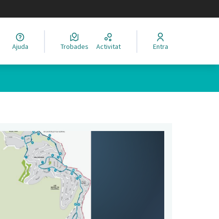
legir el idioma
Ajuda
Trobades
Activitat
Entra