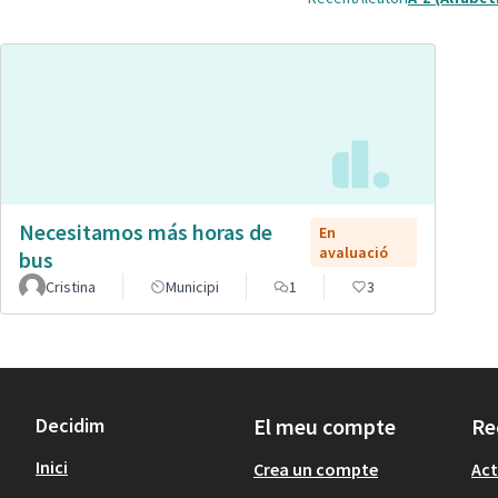
Necesitamos más horas de
En
avaluació
bus
Cristina
Municipi
1
3
Decidim
El meu compte
Re
Inici
Crea un compte
Act