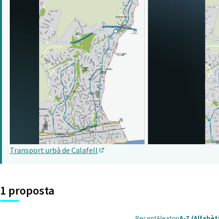
Transport urbà de Calafell
(Obrir en una pestanya nova)
1 proposta
Recent
Aleatori
A-Z (Alfabèt