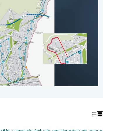
ic)
Més comentades
Amb més seguidores
Amb més autores