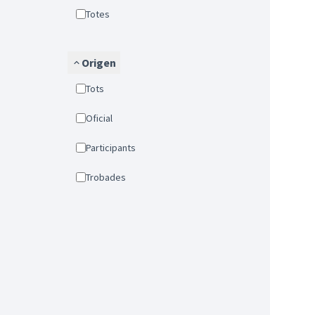
Totes
Origen
Tots
Oficial
Participants
Trobades