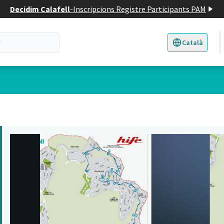
Decidim Calafell
-
Inscripcions Registre Participants PAM
Català
Triar la llengua
E
 d'usuari