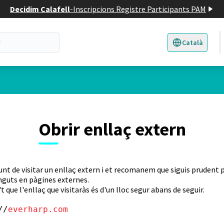
Decidim Calafell
-
Inscripcions Registre Participants PAM
Català
Triar la llengua
E
Obrir enllaç extern
unt de visitar un enllaç extern i et recomanem que siguis prudent p
nguts en pàgines externes.
t que l'enllaç que visitaràs és d'un lloc segur abans de seguir.
//
everharp.com