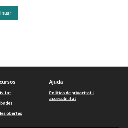
inuar
cursos
Ajuda
ivitat
Política de privacitat i
accessibilitat
obades
es obertes