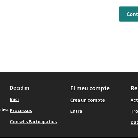
Cont
Decidim
El meu compte
Re
Inici
Crea un compte
Act
ativa.
Processos
Entra
Tr
Consells Participatius
Dad