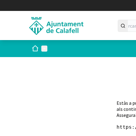
Inici
Menú principal
Estàs a p
als conti
Assegura'
https: